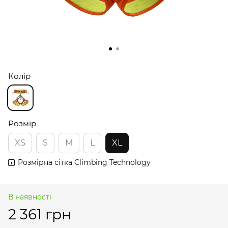
Колір
Розмір
XS
S
M
L
XL
Розмірна сітка Climbing Technology
В наявності
2 361 грн