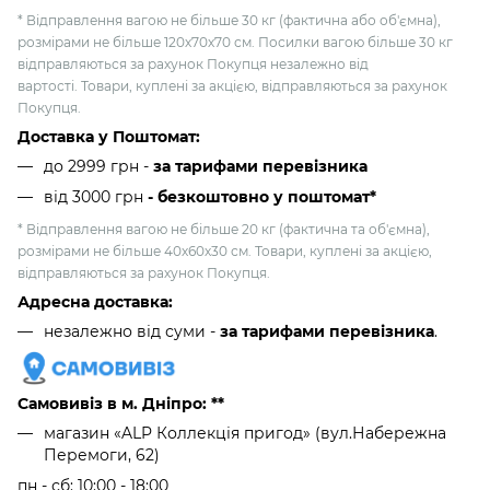
* Відправлення вагою не більше 30 кг (фактична або об'ємна),
розмірами не більше 120х70х70 см. Посилки вагою більше 30 кг
відправляються за рахунок Покупця незалежно від
вартості. Товари, куплені за акцією, відправляються за рахунок
Покупця.
Доставка у Поштомат:
до 2999 грн -
за тарифами перевізника
від 3000 грн
- безкоштовно у поштомат*
* Відправлення вагою не більше 20 кг (фактична та об'ємна),
розмірами не більше 40х60х30 см. Товари, куплені за акцією,
відправляються за рахунок Покупця.
Адресна доставка:
незалежно від суми -
за тарифами перевізника
.
Самовивіз в м. Дніпро: **
магазин «ALP Коллекція пригод» (вул.Набережна
Перемоги, 62)
пн - сб: 10:00 - 18:00