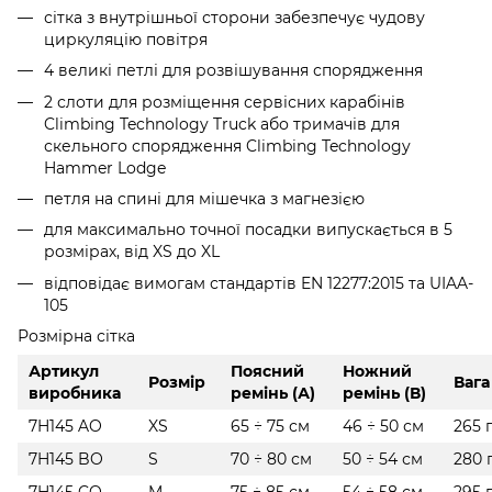
сітка з внутрішньої сторони забезпечує чудову
циркуляцію повітря
4 великі петлі для розвішування спорядження
2 слоти для розміщення сервісних карабінів
Climbing Technology Truck або тримачів для
скельного спорядження Climbing Technology
Hammer Lodge
петля на спині для мішечка з магнезією
для максимально точної посадки випускається в 5
розмірах, від XS до XL
відповідає вимогам стандартів EN 12277:2015 та UIAA-
105
Розмірна сітка
Артикул
Поясний
Ножний
Розмір
Вага
виробника
ремінь (А)
ремінь (В)
7H145 AO
XS
65 ÷ 75 см
46 ÷ 50 см
265 
7H145 BO
S
70 ÷ 80 см
50 ÷ 54 см
280 