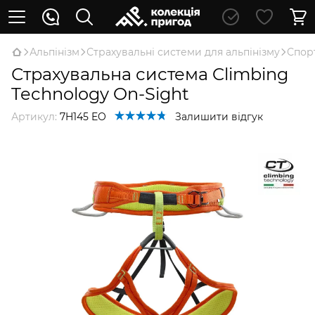
Альпінізм
Страхувальні системи для альпінізму
Спор
Страхувальна система Climbing
Technology On-Sight
Артикул:
7H145 EO
Залишити відгук