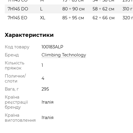
7H145 CO
M
75 ÷ 85 см
54 ÷ 58 см
295 
7H145 DO
L
80 ÷ 90 см
58 ÷ 62 см
310 г
7H145 EO
XL
85 ÷ 95 см
62 ÷ 66 см
320 
Характеристики
Код товару
100183ALP
Бренд
Climbing Technology
Кількість
1
пряжок
Полички/
4
слоти
Вага, г
295
Країна
реєстрації
Італія
бренду
Країна
Італія
виготовлення