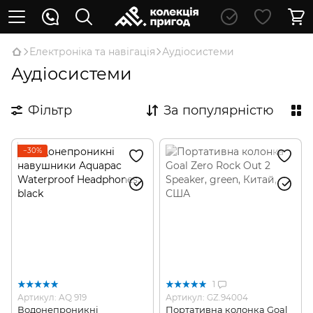
Електроніка та навігація
Аудіосистеми
Аудіосистеми
Фільтр
За популярністю
−30%
1
Артикул: AQ 919
Артикул: GZ.94004
Водонепроникні
Портативна колонка Goal