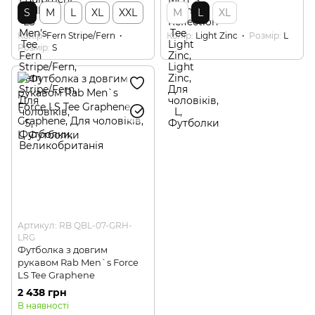
S
M
L
XL
XXL
M
L
XL
Колір
Fern Stripe/Fern
Колір
Light Zinc
Розмір
L
Розмір
S
Артикул: RB QBL-07-GRH-
LRG
Футболка з довгим
рукавом Rab Men`s Force
LS Tee Graphene
2 438 грн
В наявності