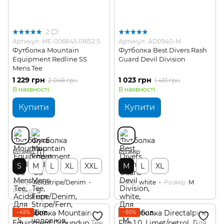
2
Артикул: ME-006845.01652.S
Артикул: AD0940-M
Футболка Mountain
Футболка Best Divers Rash
Equipment Redline SS
Guard Devil Division
Mens Tee
1 229 грн
1 023 грн
2 048 грн
1 461 грн
В наявності
В наявності
Купити
Купити
Розмір
Розмір
S
M
L
XL
XXL
M
L
XL
Колір
Acidstripe/Denim
Колір
white
Розмір
M
Розмір
S
−45%
−50%