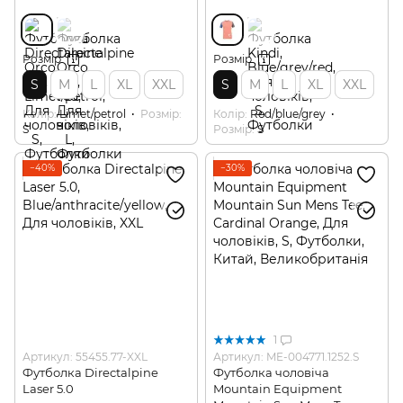
Розмір
Розмір
S
M
L
XL
XXL
S
M
L
XL
XXL
Колір
Limet/petrol
Розмір
Колір
Red/blue/grey
S
Розмір
S
−40%
−30%
1
Артикул: 55455.77-XXL
Артикул: ME-004771.1252.S
Футболка Directalpine
Футболка чоловіча
Laser 5.0
Mountain Equipment