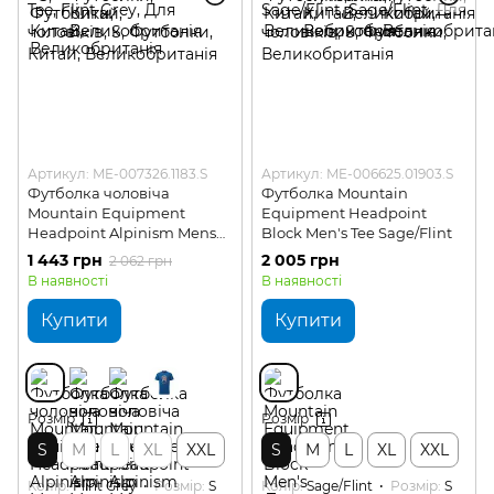
Артикул: ME-007326.1183.S
Артикул: ME-006625.01903.S
Футболка чоловіча
Футболка Mountain
Mountain Equipment
Equipment Headpoint
Headpoint Alpinism Mens
Block Men's Tee Sage/Flint
Tee
1 443 грн
2 005 грн
2 062 грн
В наявності
В наявності
Купити
Купити
Розмір
Розмір
S
M
L
XL
XXL
S
M
L
XL
XXL
Колір
Flint Grey
Розмір
S
Колір
Sage/Flint
Розмір
S