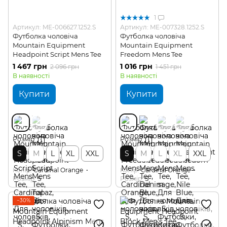
1
Артикул: ME-006627.1252.S
Артикул: ME-007328.1252.S
Футболка чоловіча
Футболка чоловіча
Mountain Equipment
Mountain Equipment
Headpoint Script Mens Tee
Freedom Mens Tee
1 467 грн
1 016 грн
2 096 грн
1 451 грн
В наявності
В наявності
Купити
Купити
Розмір
Розмір
S
M
L
XL
XXL
S
M
L
XL
XXL
Колір
Cardinal Orange
Колір
Cardinal Orange
Розмір
S
Розмір
S
−30%