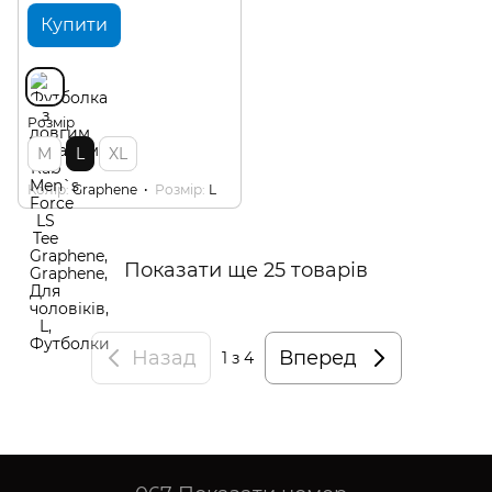
Купити
Розмір
M
L
XL
Колір
Graphene
Розмір
L
Показати ще 25 товарів
Назад
Вперед
1
з 4