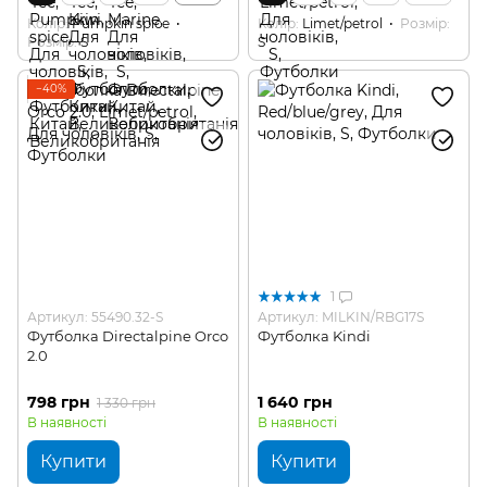
Колір
Pumpkin spice
Колір
Limet/petrol
Розмір
Розмір
S
S
−40%
1
Артикул: 55490.32-S
Артикул: MILKIN/RBG17S
Футболка Directalpine Orco
Футболка Kindi
2.0
798 грн
1 640 грн
1 330 грн
В наявності
В наявності
Купити
Купити