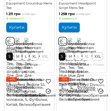
Equipment Groundup Mens
Equipment Headpoint
Tee
Script Mens Tee
1 211 грн
1 258 грн
2 018 грн
2 096 грн
В наявності
В наявності
Купити
Купити
Розмір
Розмір
S
M
L
XL
XXL
S
M
L
XL
XXL
Колір
Cosmos stripe
Колір
Medieval blue
Розмір
Розмір
S
S
−40%
−30%