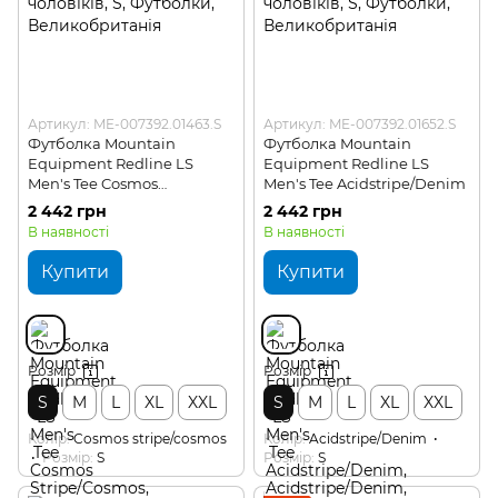
Артикул: ME-007392.01463.S
Артикул: ME-007392.01652.S
Футболка Mountain
Футболка Mountain
Equipment Redline LS
Equipment Redline LS
Men's Tee Cosmos
Men's Tee Acidstripe/Denim
Stripe/Cosmos
2 442 грн
2 442 грн
В наявності
В наявності
Купити
Купити
Розмір
Розмір
S
M
L
XL
XXL
S
M
L
XL
XXL
Колір
Cosmos stripe/cosmos
Колір
Acidstripe/Denim
Розмір
S
Розмір
S