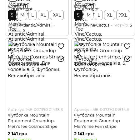
Розмір
Розмір
S
M
L
XL
XXL
S
M
L
XL
XXL
Колір
Atlantic/Admiral
Колір
Vine/Cactus
Розмір
S
Розмір
S
Артикул: ME-007390.01438.S
Артикул: ME-007390.01834.S
Футболка Mountain
Футболка Mountain
Equipment Groundup
Equipment Groundup
Men's Tee Cosmos Stripe
Men's Tee Fern stripe
2 141 грн
2 141 грн
В наявності
В наявності