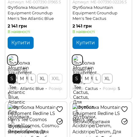
Артикул: ME-007390.01965.S
Артикул: ME-007390.02226.S
Футболка Mountain
Футболка Mountain
Equipment Groundup
Equipment Groundup
Men's Tee Atlantic Blue
Men's Tee Cactus
2 141 грн
2 141 грн
В наявності
В наявності
Купити
Купити
Розмір
Розмір
S
M
L
XL
XXL
S
M
L
XL
Колір
Atlantic Blue
Розмір
Колір
Cactus
Розмір
S
S