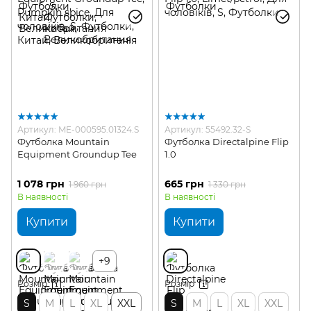
Артикул: ME-000595.01324.S
Артикул: 55492.32-S
Футболка Mountain
Футболка Directalpine Flip
Equipment Groundup Tee
1.0
1 078 грн
665 грн
1 960 грн
1 330 грн
В наявності
В наявності
Купити
Купити
+9
Розмір
Розмір
S
M
L
XL
XXL
S
M
L
XL
XXL