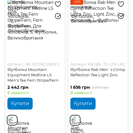
−20%
Артикул: ME-007392.01828.S
Артикул: RB QBL-72-LZN-LRG
Футболка Mountain
Футболка Rab Men`s Crimp
Equipment Redline LS
Reflection Tee Light Zinc
Men's Tee Fern Stripe/Fern
2 442 грн
1 656 грн
2 070 грн
В наявності
В наявності
Купити
Купити
Розмір
Розмір