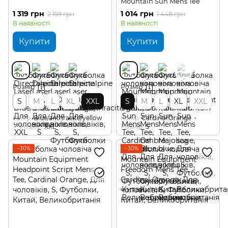
Mountain Sun Mens Tee
1 319 грн
1 014 грн
2 199 грн
1 448 грн
В наявності
В наявності
Купити
Купити
Розмір
Розмір
S
M
L
XL
XXL
S
M
L
XL
XXL
Колір
Blue/anthracite/yellow
Колір
Cardinal Orange
Розмір
XXL
Розмір
S
−30%
−30%