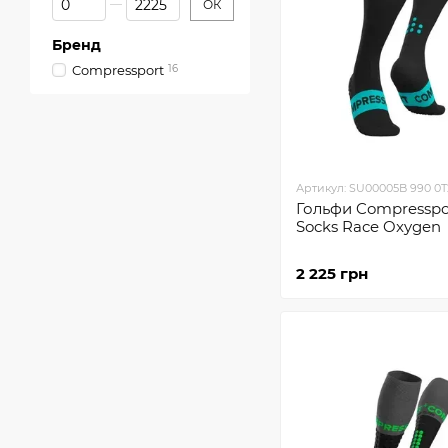
ОК
Бренд
Compressport
16
Артикул: SU00005B 990 0T
Гольфи Compresspor
Socks Race Oxygen
2 225 грн