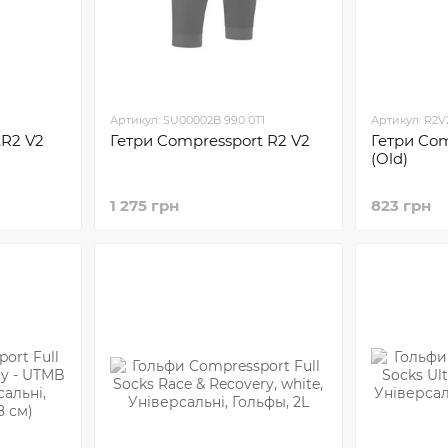
Артикул: SU00002B 990 0T1
Артикул: R2V
tR2 V2
Гетри Compressport R2 V2
Гетри Com
(Old)
1 275 грн
823 грн