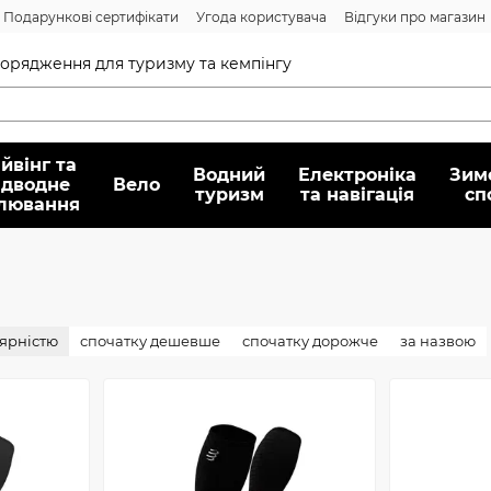
Подарункові сертифікати
Угода користувача
Відгуки про магазин
Договір публічної оферти
спорядження для туризму та кемпінгу
йвінг та
Водний
Електроніка
Зим
ідводне
Вело
туризм
та навігація
сп
лювання
лярністю
спочатку дешевше
спочатку дорожче
за назвою