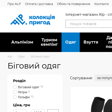
Перейти до основного контенту
Про ALP
Оплата і доставка
Обмін та повернення
Контакти
Дисконтна програма
Новини
Вакансії
Питання/відповідь
Інтернет-магазин Alp - 
Да
Туризм
Альпінізм
Oдяг
Взуття
п
кемпінг
по
Alp
Oдяг
Біговий одяг
Біговий одяг
Сортування:
за попу
Розділ
Біговий одяг
16
Гетри
6
Гольфи
10
Ціна, грн
Від Ціна, грн
До Ціна, грн