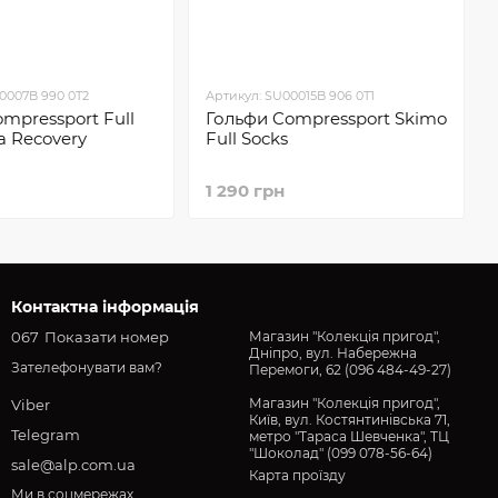
0007B 990 0T2
Артикул: SU00015B 906 0T1
mpressport Full
Гольфи Compressport Skimo
ra Recovery
Full Socks
1 290 грн
Контактна інформація
067
Показати номер
Магазин "Колекція пригод",
Дніпро, вул. Набережна
Зателефонувати вам?
Перемоги, 62 (096 484-49-27)
Магазин "Колекція пригод",
Viber
Київ, вул. Костянтинівська 71,
Telegram
метро "Тараса Шевченка", ТЦ
"Шоколад" (099 078-56-64)
sale@alp.com.ua
Карта проїзду
Ми в соцмережах