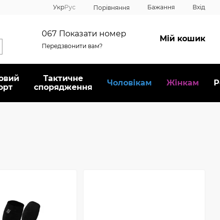
Укр
Рус
Бажання
Вхід
Порівняння
067
Показати номер
Мій кошик
Передзвонити вам?
овий
Тактичне
Чоловікам
Жінкам
Р
орт
спорядження