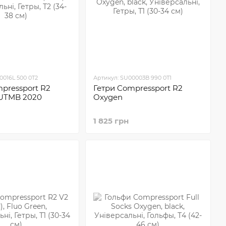
0016L 500 0T2
Артикул: SU00003B 990 0T1
pressport R2
Гетри Compressport R2
 UTMB 2020
Oxygen
1 825 грн