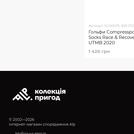
Артикул: SU00017L 500 0T2
Гольфи Compresspor
Socks Race & Recove
UTMB 2020
1 420 грн
© 2002—2026
Інтернет-магазин спорядження Alp
Мобільна версія