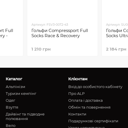
Артикул: FSV3-00T2-43
Артикул: SU0
t Full
Гольфи Compressport Full
Гольфи Co
ry -
Socks Race & Recovery
Socks Ult
1 210 грн
2 184 грн
Каталог
Клієнтам
Альпінізм
Вхід до особистого кабінету
Туризм кемпінг
Про ALP
Oдяг
Оплата і доставка
Взуття
Обмін та повернення
Дайвінг та підводне
Контакти
полювання
Подарункові сертифікати
Вело
Угода користувача