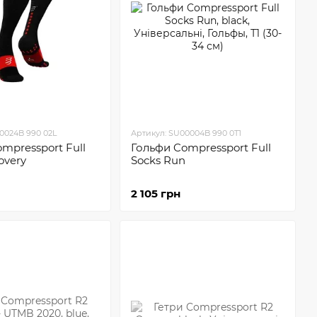
0024B 990 02L
Артикул: SU00004B 990 0T1
mpressport Full
Гольфи Compressport Full
overy
Socks Run
2 105 грн