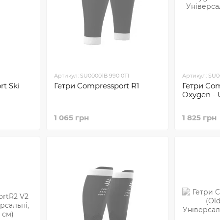
1
Артикул: SU00001B 990 0T1
Артикул: SU0
t Ski
Гетри Compressport R1
Гетри Com
Oxygen -
1 065 грн
1 825 грн