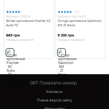
1
Артикул: S51209
Артикул: SAL-NX21
Бігові кріплення Fischer XC
Скітур кріплення Salomon
Auto T3
NX 21 Naxo
663 грн
9 335 грн
Немає в наявності
Немає в наявності
067
Показати номер
Контакти
Повна версія сайту
Мапа сайту