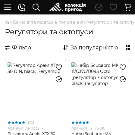
Дайвінг та підводне полювання
Регулятори та октопу
Регулятори та октопуси
Фільтр
За популярністю
1
Артикул: AP0332F-1
Артикул: 12.175.910
Регулятор Apeks XTX 50
Набір Scubapro МК