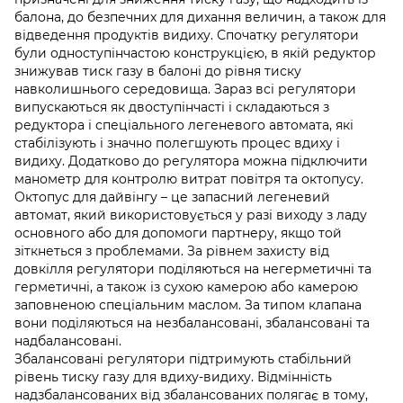
балона, до безпечних для дихання величин, а також для
відведення продуктів видиху. Спочатку регулятори
були одноступінчастою конструкцією, в якій редуктор
знижував тиск газу в балоні до рівня тиску
навколишнього середовища. Зараз всі регулятори
випускаються як двоступінчасті і складаються з
редуктора і спеціального легеневого автомата, які
стабілізують і значно полегшують процес вдиху і
видиху. Додатково до регулятора можна підключити
манометр для контролю витрат повітря та октопусу.
Октопус для дайвінгу – це запасний легеневий
автомат, який використовується у разі виходу з ладу
основного або для допомоги партнеру, якщо той
зіткнеться з проблемами. За рівнем захисту від
довкілля регулятори поділяються на негерметичні та
герметичні, а також із сухою камерою або камерою
заповненою спеціальним маслом. За типом клапана
вони поділяються на незбалансовані, збалансовані та
надбалансовані.
Збалансовані регулятори підтримують стабільний
рівень тиску газу для вдиху-видиху. Відмінність
надзбалансованих від збалансованих полягає в тому,