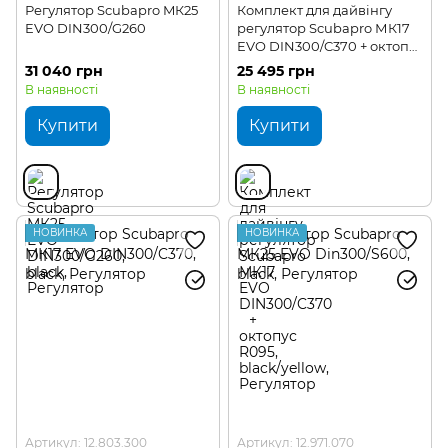
Регулятор Scubapro MК25
Комплект для дайвінгу
EVO DIN300/G260
регулятор Scubapro МК17
EVO DIN300/C370 + октопус
R095
31 040 грн
25 495 грн
В наявності
В наявності
Купити
Купити
НОВИНКА
НОВИНКА
Артикул: 12.803.300
Артикул: 12.971.070