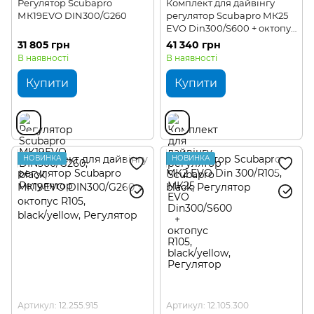
Регулятор Scubapro
Комплект для дайвінгу
МК19EVO DIN300/G260
регулятор Scubapro МК25
EVO Din300/S600 + октопус
R105
31 805 грн
41 340 грн
В наявності
В наявності
Купити
Купити
НОВИНКА
НОВИНКА
Артикул: 12.255.915
Артикул: 12.105.300