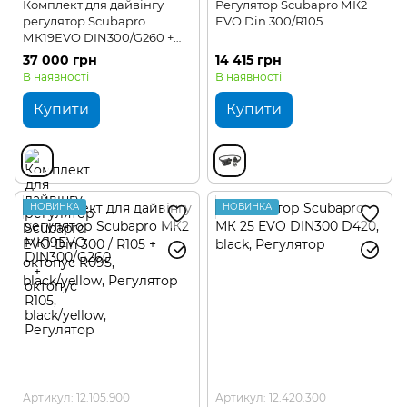
Комплект для дайвінгу
Регулятор Scubapro МК2
регулятор Scubapro
EVO Din 300/R105
МК19EVO DIN300/G260 +
октопус R105
37 000 грн
14 415 грн
В наявності
В наявності
Купити
Купити
НОВИНКА
НОВИНКА
Артикул: 12.105.900
Артикул: 12.420.300