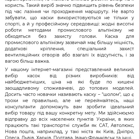
користь. Такий виріб значно підвищить рівень безпеки
під час лазіння чи проходження маршруту. Не варто
забувати, що каски використовуються не тільки у
спорті, а й у професійному середовищі: жодні висотні
роботи методами промислового альпінізму не
обходяться без захисту голови. Каска для
промислового альпінізму зазвичай має більшу міцність,
додаткові кріплення, спеціальний захист
вентиляційних отворів або взагалі їх відсутність, і за
вагою більш важка.
У нашому інтернет-магазині представлений великий
вибір касок від різних виробників: від
найбюджетніших, ціна на які буде по кишені
заощадливому споживачеві, до топових моделей.
Досить часто новачки називають каску – "шолом", що є
трохи не правильно, але не переймайтесь, наші
консультанти допоможуть вам зробити ідеальний
вибір товару під вашу конкретну мету. Ми здійснюємо
відправку до всіх населених пунктів України, в яких
працюють такі транспортні служби як САТ, Автолюкс,
Нова пошта, наприклад, у такі міста як Київ, Дніпро,
Одеса, Львів, Харків, Полтава, Івано-Франківськ та інші.