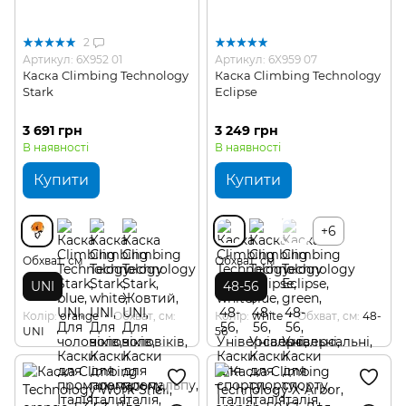
2
Артикул: 6X952 01
Артикул: 6X959 07
Каска Climbing Technology
Каска Climbing Technology
Stark
Eclipse
3 691 грн
3 249 грн
В наявності
В наявності
Купити
Купити
+6
Обхват, см
Обхват, см
UNI
48-56
Колір
orange
Обхват, см
Колір
white
Обхват, см
48-
UNI
56