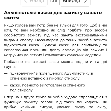
Назад
Вперед
1
з 5
Альпіністські каски для захисту вашого
життя
Якщо голова вам потрібна не тільки для того, щоб в неї
їсти, то вам необхідно як слід подбати про засоби
особистого захисту під час занять екстремальними
видами спорту. Насамперед до таких засобів захисту
відноситься каска. Сучасні каски для альпінізму та
скелелазіння пройшли довгу еволюцію від важких і
незручних до легких і компактних сучасних моделей.
Глобально всі захисні каски можна поділити на дві
групи:
"шкаралупки" з полегшеного ABS-пластику зі
спіненою вставкою з пінополістиролу;
каски, повністю виготовлені із спіненого
полістиролу.
І перша, і друга група виробів чудово справляється з
функцією захисту голови від таких пошкоджень як
дрібне каміння, сипуха, уламки льоду та снігу,