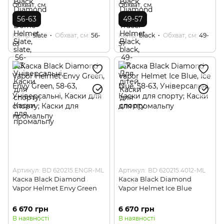
Обхват, см
Обхват, см
56-63
49-57
Колір
slate
Обхват, см
56-
Колір
black
Обхват, см
49-
63
57
Артикул: BD 620215.ENGR-ML
Артикул: BD 620215.4012-ML
Каска Black Diamond
Каска Black Diamond
Vapor Helmet Envy Green
Vapor Helmet Ice Blue
6 670 грн
6 670 грн
В наявності
В наявності