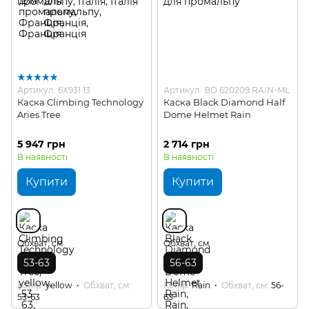
Артикул: 6X931 13
Артикул: BD 620209.RAIN-ML
Каска Climbing Technology
Каска Black Diamond Half
Aries Tree
Dome Helmet Rain
5 947 грн
2 714 грн
В наявності
В наявності
Купити
Купити
Обхват, см
Обхват, см
53-63
56-63
Колір
yellow
Обхват, см
Колір
Rain
Обхват, см
56-
53-63
63