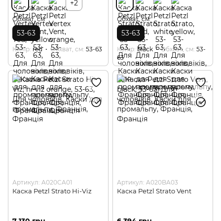
+2
Обхват, см
Обхват, см
53-63
53-63
Колір
red
Обхват, см
53-63
Колір
black
Обхват, см
53-
63
Артикул: A020CA01
Артикул: A020BA03
Каска Petzl Strato Hi-Viz
Каска Petzl Strato Vent
7 130 грн
6 394 грн