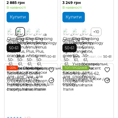
2 885 грн
3 249 грн
В наявності
В наявності
Купити
Купити
+10
Обхват, см
Обхват, см
50-61
50-61
Колір
blue
Обхват, см
50-61
Колір
pink
Обхват, см
50-61
−20%
ТОП ПРОДАЖІВ