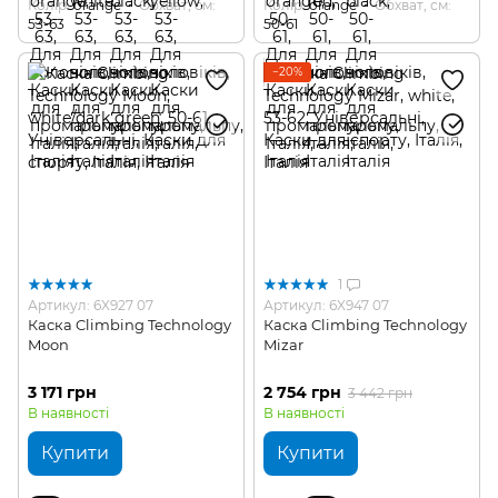
Колір
orange
Обхват, см
Колір
orange
Обхват, см
53-63
50-61
−20%
1
Артикул: 6X927 07
Артикул: 6X947 07
Каска Climbing Technology
Каска Climbing Technology
Moon
Mizar
3 171 грн
2 754 грн
3 442 грн
В наявності
В наявності
Купити
Купити