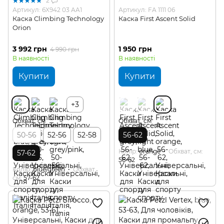
2
Артикул: 6X942 03 AA1
Артикул: FA 1111 06
Каска Climbing Technology
Каска First Ascent Solid
Orion
3 992 грн
1 950 грн
4 990 грн
В наявності
В наявності
Купити
Купити
+3
Обхват, см
Обхват, см
50-56
52-56
52-58
56-62
Колір
orange
Обхват, см
57-62
56-62
Колір
blue/green
Обхват,
см
57-62