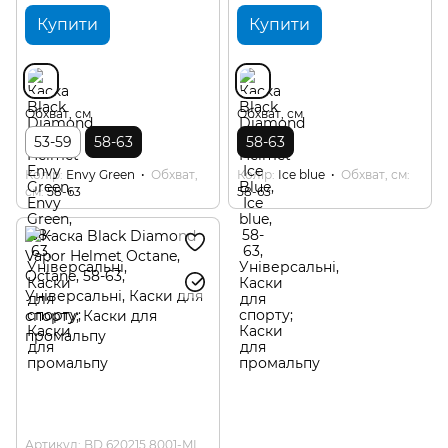
Купити
Купити
Обхват, см
Обхват, см
53-59
58-63
58-63
Колір
Envy Green
Обхват,
Колір
Ice blue
Обхват, см
см
58-63
58-63
Артикул: BD 620215.8001-ML