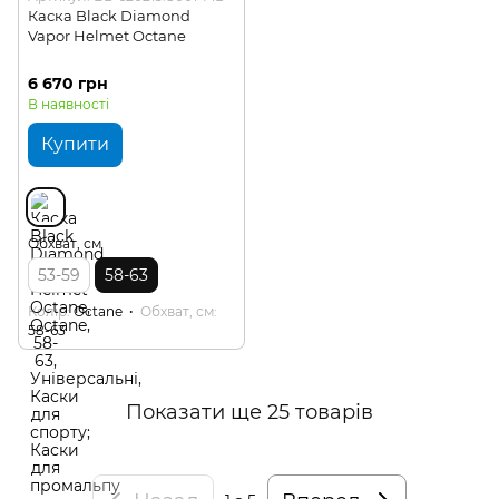
Каска Black Diamond
Vapor Helmet Octane
6 670 грн
В наявності
Купити
Обхват, см
53-59
58-63
Колір
Octane
Обхват, см
58-63
Показати ще 25 товарів