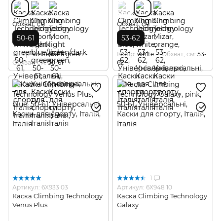
Обхват, см
Обхват, см
50-61
53-62
Колір
white/dark green
Колір
white
Обхват, см
53-
Обхват, см
50-61
62
1
Артикул: 6X933 03
Артикул: 6X948 10
Каска Climbing Technology
Каска Climbing Technology
Venus Plus
Galaxy