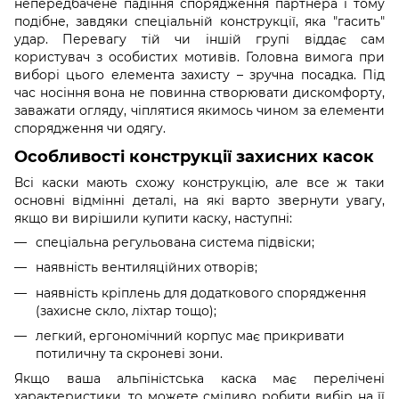
непередбачене падіння спорядження партнера і тому
подібне, завдяки спеціальній конструкції, яка "гасить"
удар. Перевагу тій чи іншій групі віддає сам
користувач з особистих мотивів. Головна вимога при
виборі цього елемента захисту – зручна посадка. Під
час носіння вона не повинна створювати дискомфорту,
заважати огляду, чіплятися якимось чином за елементи
спорядження чи одягу.
Особливості конструкції захисних касок
Всі каски мають схожу конструкцію, але все ж таки
основні відмінні деталі, на які варто звернути увагу,
якщо ви вирішили купити каску, наступні:
спеціальна регульована система підвіски;
наявність вентиляційних отворів;
наявність кріплень для додаткового спорядження
(захисне скло, ліхтар тощо);
легкий, ергономічний корпус має прикривати
потиличну та скроневі зони.
Якщо ваша альпіністська каска має перелічені
характеристики, то можете сміливо робити вибір на її