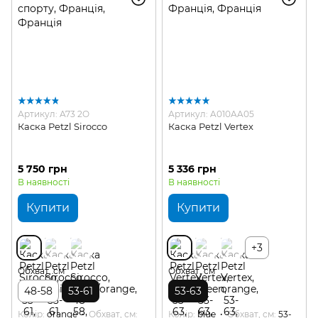
Артикул: A73 2O
Артикул: A010AA05
Каска Petzl Sirocco
Каска Petzl Vertex
5 750 грн
5 336 грн
В наявності
В наявності
Купити
Купити
+3
Обхват, см
Обхват, см
48-58
53-61
53-63
Колір
orange
Обхват, см
Колір
blue
Обхват, см
53-