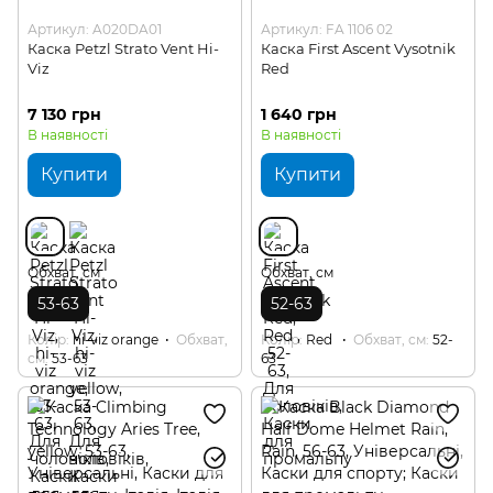
Артикул: A020DA01
Артикул: FA 1106 02
Каска Petzl Strato Vent Hi-
Каска First Ascent Vysotnik
Viz
Red
7 130 грн
1 640 грн
В наявності
В наявності
Купити
Купити
Обхват, см
Обхват, см
53-63
52-63
Колір
hi-viz orange
Обхват,
Колір
Red
Обхват, см
52-
см
53-63
63