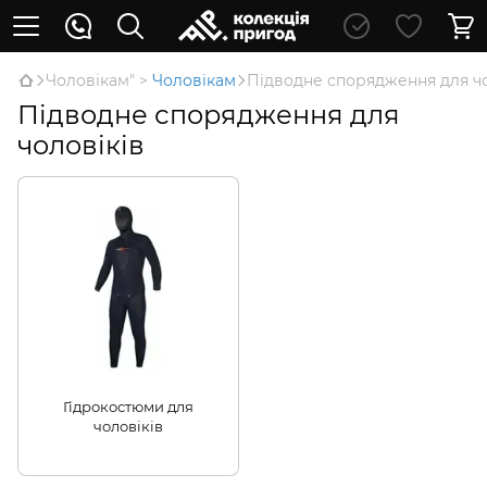
Чоловікам" >
Чоловікам
Підводне спорядження для чо
Підводне спорядження для
чоловіків
Гідрокостюми для
чоловіків