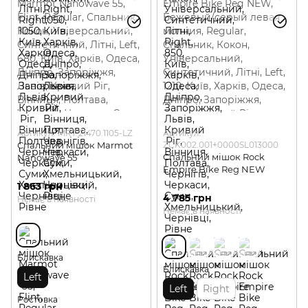
Артикул: MRT 21470.1105-LZ
Артикул:
Спальний мішок Marmot
ZCK002.001+0000SL013000
Спальний мішок Rock
Nanowave 55
Empire Bike Reg NEW
1 863 грн
4 785 грн
Немає в наявності
Немає в наявності
Блискавка
Блискавка
Left
Left
Right
Ростовка