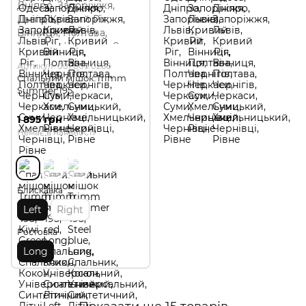
Артикул: 001.009.0266
Спальний мішок Trimm
Summer 195
1 895 грн
Немає в наявності
Блискавка
Left
Right
Ростовка
Long