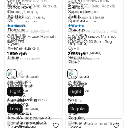
Артикул: HANBIK-195-R
Артикул: MRT 21960.2134-RZ
Спальний мішок Hannah
Спальний мішок Marmot
Biker 195
Nanowave 50 Semi Reg
1 800 грн
2 015 грн
Немає в наявності
Немає в наявності
Блискавка
Блискавка
Right
Right
Ростовка
Ростовка
Long
Regular