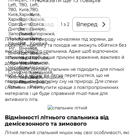
Показати ще 15 товарів
Назад
Вперед
1
з 2
Літо кличе на природу ночівлями під зорями, де
любителі кемпінгу та походів не зможуть обійтися без
якісного легкого спальника. Адже щоб відпочинок
залишив по собі лише приємні враження, важливо й
добре висипатися.
Звичайний теплий спальник не підходить для літньої
пори, бо в ньому ви легко перегрієтеся, що не
посприяє комфортному сну на природі. Для спеки
спальник літній купити краще з повітропроникних
матеріалів і це буде справжній must-have для
активного літа.
Відмінності літнього спальника від
демісезонного та зимового
Літній легкий спальний мішок має свої особливості, які