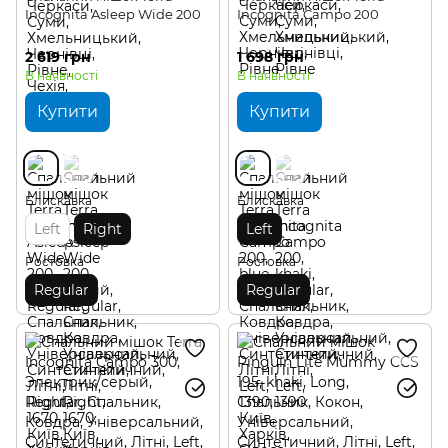
Incognita Asleep Wide 200
Incognita Campo 200
2 619 грн
1 698 грн
В наявності
В наявності
Купити
Купити
Блискавка
Блискавка
Left
Right
Left
Ростовка
Ростовка
Regular
Regular