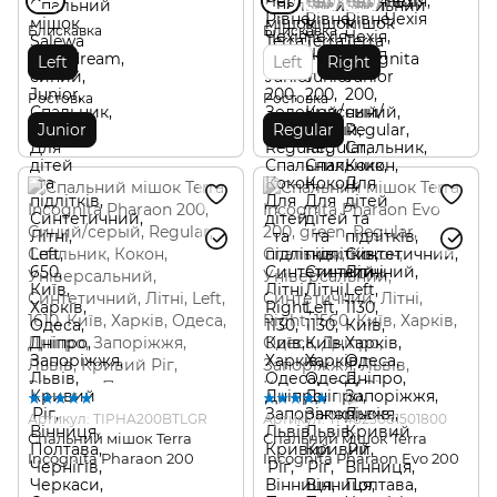
Блискавка
Блискавка
Left
Left
Right
Ростовка
Ростовка
Junior
Regular
1
Артикул: TIPHA200BTLGR
Артикул: TI 4823081501800
Спальний мішок Terra
Спальний мішок Terra
Incognita Pharaon 200
Incognita Pharaon Evo 200