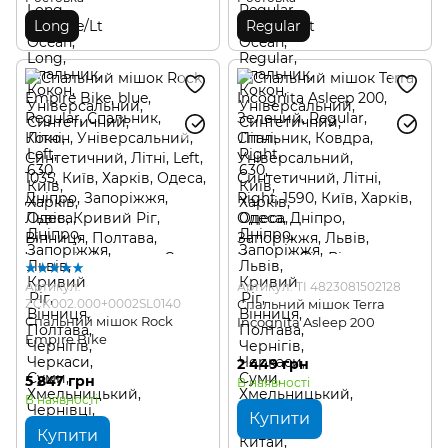
Long
Regular
Артикул:
Артикул: TI 4823081502128
ZCK002.000+0002SL0140
Спальний мішок Terra
Спальний мішок Rock
Incognita Asleep 200
Empire Bike
2 449 грн
5 847 грн
В наявності
В наявності
Купити
Купити