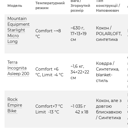
Вага /
Тип
Температурний
Модель
Згорнутий
конструкції /
режим
розмір
Наповнювач
Mountain
Equipment
~630 г,
Кокон /
Starlight
Comfort ~+8
17×13×19
POLARLOFT,
Micro
°C
см
синтетика
Long
Terra
Ковдра /
~1,6 кг,
Incognita
Comfort +6
Синтетика,
34×22×22
Asleep 200
°C, Limit -4 °C
blanket-
см
стиль
Rock
Кокон, але з
Empire
Comfort+7 °C
~1 035 г
довгою
Bike
Limit -13 °C
42 x 18
блискавкою
/ Синтетика