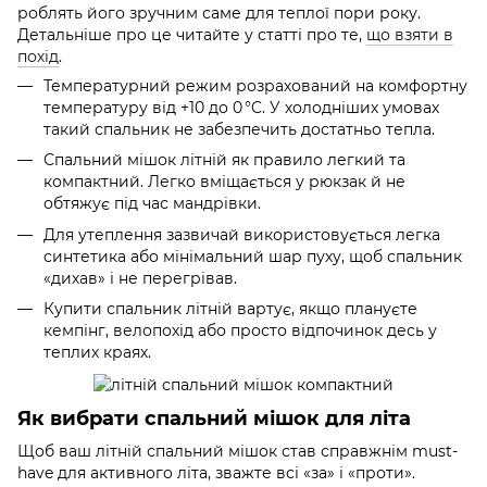
роблять його зручним саме для теплої пори року.
Детальніше про це читайте у статті про те,
що взяти в
похід
.
Температурний режим розрахований на комфортну
температуру від +10 до 0 °C. У холодніших умовах
такий спальник не забезпечить достатньо тепла.
Спальний мішок літній як правило легкий та
компактний. Легко вміщається у рюкзак й не
обтяжує під час мандрівки.
Для утеплення зазвичай використовується легка
синтетика або мінімальний шар пуху, щоб спальник
«дихав» і не перегрівав.
Купити спальник літній вартує, якщо плануєте
кемпінг, велопохід або просто відпочинок десь у
теплих краях.
Як вибрати спальний мішок для літа
Щоб ваш літній спальний мішок став справжнім must-
have для активного літа, зважте всі «за» і «проти».