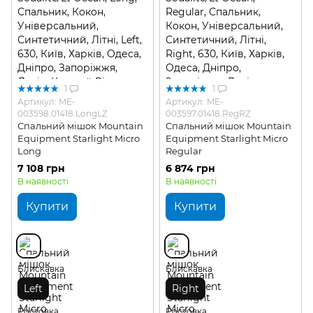
1
1
Артикул: ME-
Артикул: ME-
003598.01418.LongLZ
003597.01418.RegRZ
Спальний мішок Mountain
Спальний мішок Mountain
Equipment Starlight Micro
Equipment Starlight Micro
Long
Regular
7 108 грн
6 874 грн
В наявності
В наявності
Купити
Купити
Блискавка
Блискавка
Left
Right
Ростовка
Ростовка