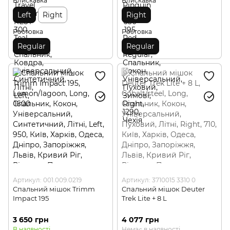
Блискавка
Блискавка
Left
Right
Right
Ростовка
Ростовка
Regular
Regular
Артикул: 001.009.0219
Артикул: 3710015 3310 0
Спальний мішок Trimm
Спальний мішок Deuter
Impact 195
Trek Lite + 8 L
3 650 грн
4 077 грн
В наявності
Немає в наявності