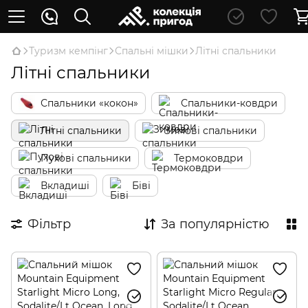
Туризм кемпінг
Спальні мішки
Літні спальники
Літні спальники
Спальники «кокон»
Спальники-ковдри
Літні спальники
Зимові спальники
Пухові спальники
Термоковдри
Вкладиші
Біві
Фільтр
За популярністю