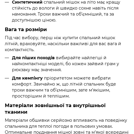
Синтетичний
спальний мішок на літо має кращу
стійкість до вологи й швидко сохне навіть після
намокання. Трохи важчий та об’ємніший, та за
доступнішою ціною.
Вага та розміри
Під час вибору, перш ніж купити спальний мішок
літній, враховуйте, наскільки важливі для вас вага й
компактність.
Для піших походів
вибирайте найлегші й
найкомпактніші моделі, бо кожен зайвий грам у
рюкзаку має значення.
Для кемпінгу
пріоритетом можете вибрати
комфорт. Звичайно ж, що літній спальник буде
трохи важчим та об’ємнішим, зате м’якішим,
просторішим й теплішим.
Матеріали зовнішньої та внутрішньої
тканини
Матеріали обшивки серйозно впливають на поведінку
спальника для теплої погоди в польових умовах.
Оптимальне поєднання міцної зовні та м’якої всередині