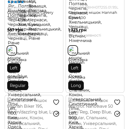
Артикул: CAVTERR
Артикул: 118HH0172SS.01.95L
Спальний мішок Cavery
Спальний мішок Hannah
Terron 185
Biker 100
557 грн
1 323 грн
Немає в наявності
Немає в наявності
Блискавка
Блискавка
Left
Left
Ростовка
Ростовка
Regular
Long