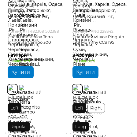
Артикул: TI 4823081502388
Артикул: PNG 228342
Спальний мішок Terra
Спальний мішок Pinguin
Incognita Campo 300
Lite Mummy CCS 195
1 871 грн
3 450 грн
В наявності
В наявності
Купити
Купити
Блискавка
Блискавка
Left
Left
Right
Ростовка
Ростовка
Regular
Long