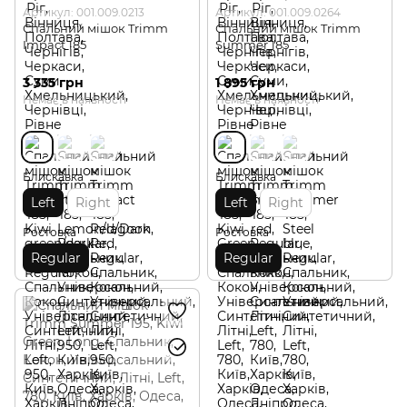
Артикул: 001.009.0213
Артикул: 001.009.0264
Спальний мішок Trimm
Спальний мішок Trimm
Impact 185
Summer 185
3 335 грн
1 895 грн
Немає в наявності
Немає в наявності
Блискавка
Блискавка
Left
Right
Left
Right
Ростовка
Ростовка
Regular
Regular