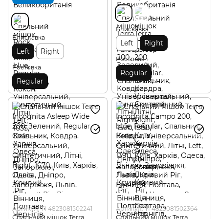
Блискавка
Блискавка
Left
Right
Left
Right
Ростовка
Ростовка
Regular
Regular
Артикул: TI 4823081502241
Артикул: TI 4823081502364
Спальний мішок Terra
Спальний мішок Terra