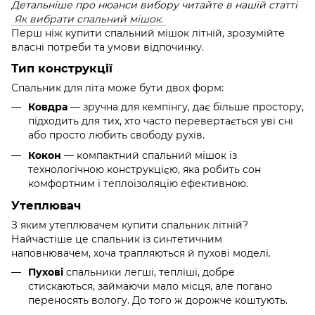
Детальніше про нюанси вибору читайте в нашій статті
Як вибрати спальний мішок.
Перш ніж купити спальний мішок літній, зрозумійте
власні потреби та умови відпочинку.
Тип конструкції
Спальник для літа може бути двох форм:
Ковдра
— зручна для кемпінгу, дає більше простору,
підходить для тих, хто часто перевертається уві сні
або просто любить свободу рухів.
Кокон
— компактний спальний мішок із
технологічною конструкцією, яка робить сон
комфортним і теплоізоляцію ефективною.
Утеплювач
З яким утеплювачем купити спальник літній?
Найчастіше це спальник із синтетичним
наповнювачем, хоча трапляються й пухові моделі.
Пухові
спальники легші, тепліші, добре
стискаються, займаючи мало місця, але погано
переносять вологу. До того ж дорожче коштують.