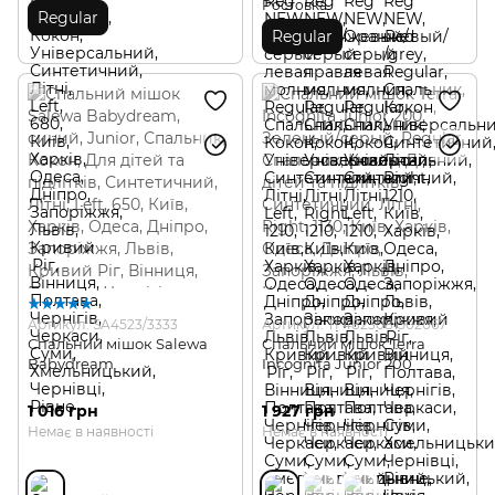
Ростовка
Regular
Regular
Артикул: SA4523/3333
Артикул: TI 4823081502067
Спальний мішок Salewa
Спальний мішок Terra
Babydream
Incognita Junior 200
1 016 грн
1 927 грн
Немає в наявності
Немає в наявності