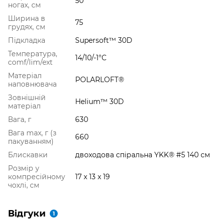
50
ногах, см
Ширина в
75
грудях, см
Підкладка
Supersoft™ 30D
Температура,
14/10/-1°C
comf/lim/ext
Матеріал
POLARLOFT®
наповнювача
Зовнішній
Helium™ 30D
матеріал
Вага, г
630
Вага max, г (з
660
пакуванням)
Блискавки
двоходова спіральна YKK® #5 140 см
Розмір у
компресійному
17 x 13 x 19
чохлі, см
Відгуки
1