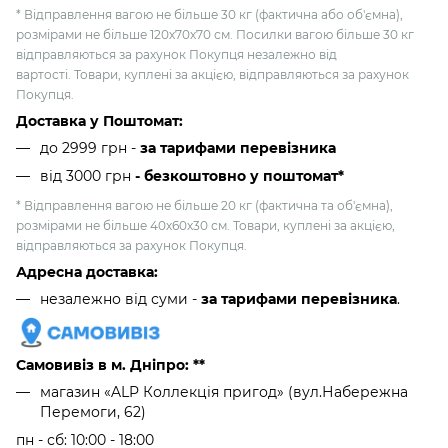
* Відправлення вагою не більше 30 кг (фактична або об'ємна),
розмірами не більше 120х70х70 см. Посилки вагою більше 30 кг
відправляються за рахунок Покупця незалежно від
вартості. Товари, куплені за акцією, відправляються за рахунок
Покупця.
Доставка у Поштомат:
до 2999 грн -
за тарифами перевізника
від 3000 грн
- безкоштовно у поштомат*
* Відправлення вагою не більше 20 кг (фактична та об'ємна),
розмірами не більше 40х60х30 см. Товари, куплені за акцією,
відправляються за рахунок Покупця.
Адресна доставка:
незалежно від суми -
за тарифами перевізника
.
Самовивіз в м. Дніпро: **
магазин «ALP Коллекція пригод» (вул.Набережна
Перемоги, 62)
пн - сб: 10:00 - 18:00