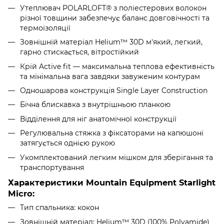
Утеплювач POLARLOFT® з поліестерових волокон
різної товщини забезпечує баланс довговічності та
термоізоляції
Зовнішній матеріал Helium™ 30D м'який, легкий,
гарно стискається, вітростійкий
Крій Active fit — максимальна теплова ефективність
та мінімальна вага завдяки завуженим контурам
Одношарова конструкція Single Layer Construction
Бічна блискавка з внутрішньою планкою
Відділення для ніг анатомічної конструкції
Регулювальна стяжка з фіксаторами на капюшоні
затягується однією рукою
Укомплектований легким мішком для зберігання та
транспортування
Характеристики Mountain Equipment Starlight
Micro:
Тип спальника: кокон
Зовнішній матеріал: Helium™ 30D (100% Polyamide)