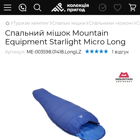
Туризм кемпінг
Спальні мішки
Спальники «кокон»
С
Спальний мішок Mountain
Equipment Starlight Micro Long
Артикул:
ME-003598.01418.LongLZ
1 відгук