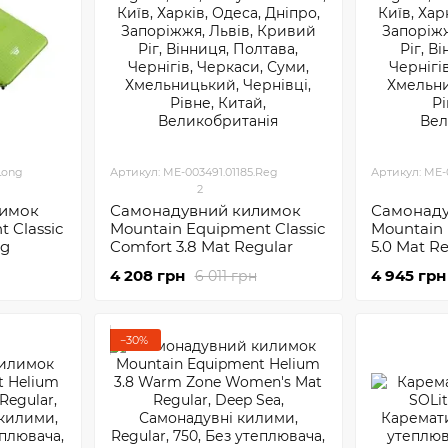
Long
Артикул: ME-003491.01185.Reg
Артикул: ME-
2
лимок
Самонадувний килимок
Самонаду
 Classic
Mountain Equipment Classic
Mountain 
ng
Comfort 3.8 Mat Regular
5.0 Mat R
4 208 грн
4 945 грн
6 011 грн
−30%