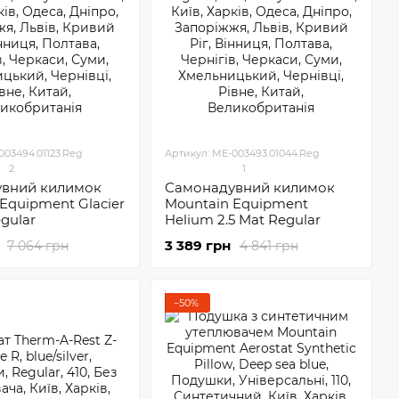
003494.01123.Reg
Артикул: ME-003493.01044.Reg
2
1
вний килимок
Самонадувний килимок
Equipment Glacier
Mountain Equipment
egular
Helium 2.5 Mat Regular
3 389 грн
7 064 грн
4 841 грн
−50%