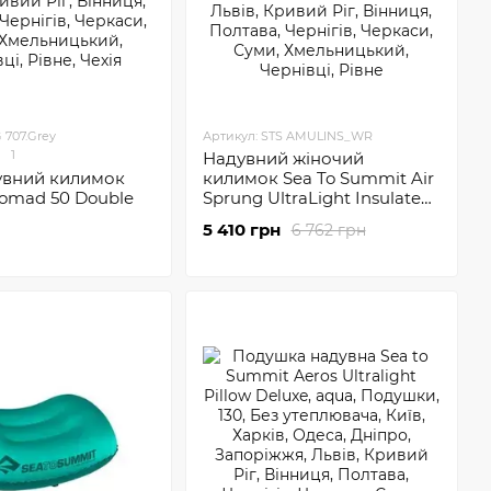
 707.Grey
Артикул: STS AMULINS_WR
1
Надувний жіночий
вний килимок
килимок Sea To Summit Air
Nomad 50 Double
Sprung UltraLight Insulated
Mat Women's
5 410 грн
6 762 грн