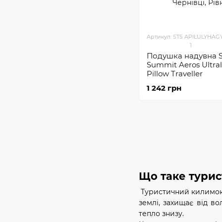
Артикул: STS APILULYHAG
1
Подушка надувна S
Summit Aeros Ultral
Pillow Traveller
1 242 грн
Що таке турис
Туристичний килимок —
землі, захищає від в
тепло знизу.