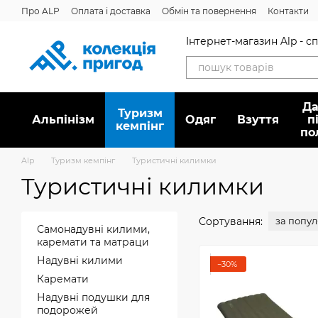
Перейти до основного контенту
Про ALP
Оплата і доставка
Обмін та повернення
Контакти
Дисконтна програма
Новини
Вакансії
Питання/відповідь
Інтернет-магазин Alp - 
Да
Туризм
Альпінізм
Oдяг
Взуття
п
кемпінг
по
Alp
Туризм кемпінг
Туристичні килимки
Туристичні килимки
Сортування:
за попу
Самонадувні килими,
каремати та матраци
Надувні килими
−30%
Каремати
Надувні подушки для
подорожей