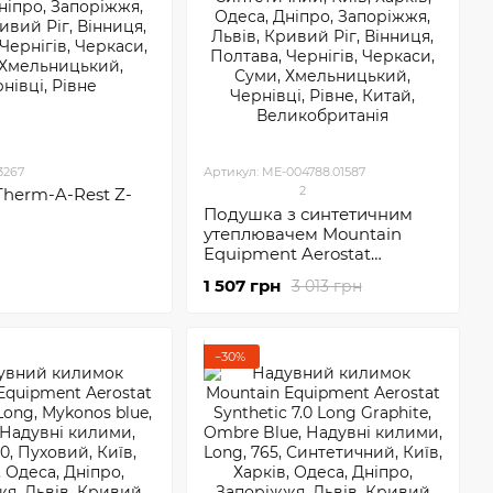
3267
Артикул: ME-004788.01587
2
Therm-A-Rest Z-
Подушка з синтетичним
утеплювачем Mountain
Equipment Aerostat
Synthetic Pillow
1 507 грн
3 013 грн
−30%