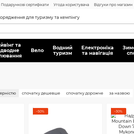
Подарункові сертифікати
Угода користувача
Відгуки про магазин
Договір публічної оферти
спорядження для туризму та кемпінгу
йвінг та
Водний
Електроніка
Зим
ідводне
Вело
туризм
та навігація
сп
лювання
лярністю
спочатку дешевше
спочатку дорожче
за назвою
−50%
−30%