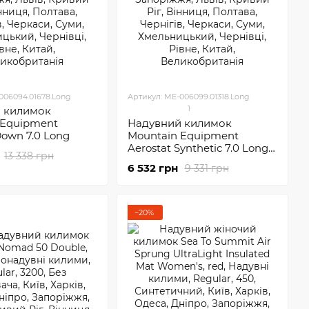
006094.01678.Long
Артикул: ME-006099.01318.Long
1
 килимок
 Equipment
Надувний килимок
Down 7.0 Long
Mountain Equipment
Aerostat Synthetic 7.0 Long
13 338 грн
Graphite
6 532 грн
9 331 грн
−20%