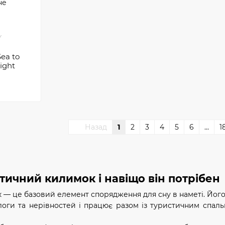
Y
ea to
ight
Назад
1
2
3
4
5
6
...
1
тичний килимок і навіщо він потрібен
 це базовий елемент спорядження для сну в наметі. Його щ
ологи та нерівностей і працює разом із туристичним спаль