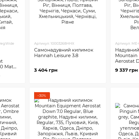
.RegWide
Артикул: 10003268HHX
Артикул: ME-
Самонадувний килимок
Надувний
Hannah Leisure 3.8
Mountain
nt
Aerostat 
.0 Mat
3 404 грн
9 337 грн
н
−30%