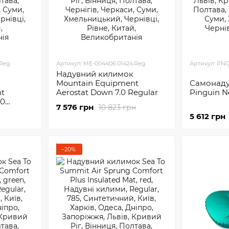
.Reg
Артикул: ME-004406.01424.Reg
Артикул: PNG
Надувний килимок
Mountain Equipment
Самонаду
nt
Aerostat Down 7.0 Regular
Pinguin 
.0
7 576 грн
10 823 грн
5 612 грн
−20%