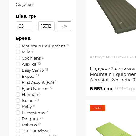
Сідачки
Ціна, грн
Від Ціна, грн
До Ціна, грн
ОК
Бренд
Mountain Equipment
38
Milo
2
Артикул: ME-006236.01556
Coghlans
2
1
Alexika
10
Надувний килимок
Easy Camp
13
Mountain Equipme
Exped
28
Aerostat Synthetic 9
First Ascent (F.A)
1
Mat Wide Long
6 583 грн
9 404 гр
Fjord Nansen
6
Hannah
6
Isolon
28
Kelty
8
−30%
Lifesystems
2
Pinguin
39
Robens
12
SKIF Outdoor
1