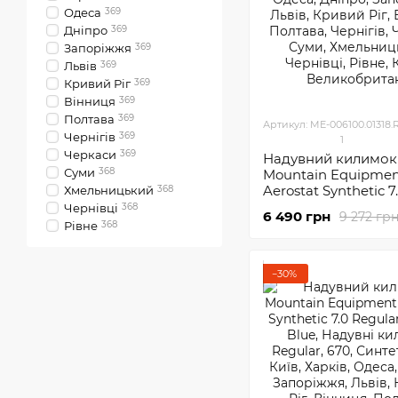
Одеса
369
Днiпро
369
Запоріжжя
369
Львів
369
Кривий Ріг
369
Вінниця
369
Полтава
369
Артикул: ME-006100.01318
Чернігів
369
1
Черкаси
369
Надувний килимок
Суми
368
Mountain Equipme
Aerostat Synthetic 7
Хмельницький
368
Wide Regular
Чернівці
368
6 490 грн
9 272 гр
Рівне
368
−30%