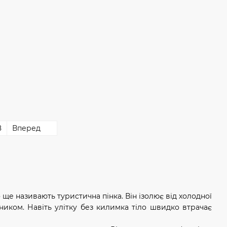
8
Вперед
е називають туристична пінка. Він ізолює від холодної
ником. Навіть улітку без килимка тіло швидко втрачає