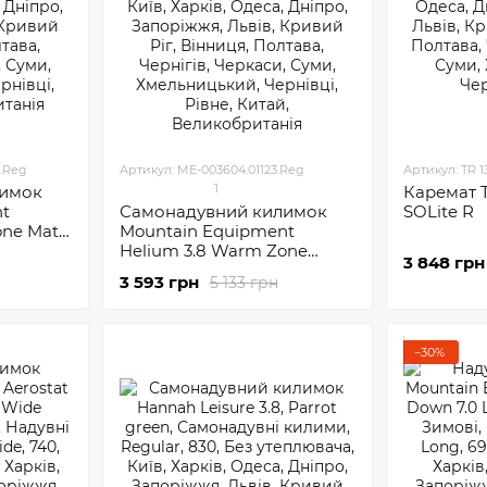
.Reg
Артикул: ME-003604.01123.Reg
Артикул: TR 1
1
лимок
Каремат 
nt
Самонадувний килимок
SOLite R
one Mat
Mountain Equipment
Helium 3.8 Warm Zone
3 848 грн
Women's Mat Regular
3 593 грн
5 133 грн
−30%