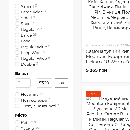
Xsmall
3
Large Wide
3
Small
9
Short
7
Regular
228
Large
26
Long
50
Артикул: ME-003603.00084
Regular Wide
8
Самонадувний ки
Long Wide
5
Mountain Equipme
Regular Wide
8
Helium 3.8 Warm Z
Double
3
Regular
5 265 грн
Вага, г
Від Вага, г
До Вага, г
ОК
−30%
Новинка
20
Нові кольори!
1
Знову в наявності
2
Місто
Київ
369
Харків
369