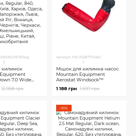
006095.01678.Reg
Артикул: ME-002877.01460
2
1
 килимок
Мішок для килимка-насос
 Equipment
Mountain Equipment
Down 7.0 Wide
Aerostat Windsock™
1 188 грн
12 958 грн
1 697 грн
−30%