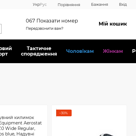
Укр
Рус
Бажання
Вхід
Порівняння
067
Показати номер
Мій кошик
Передзвонити вам?
овий
Тактичне
Чоловікам
Жінкам
Р
орт
спорядження
−30%