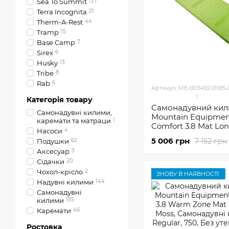
Sea To Summit
127
Terra Incognita
21
Therm-A-Rest
44
Tramp
15
Base Camp
7
Sirex
6
Husky
13
Tribe
8
Rab
6
Артикул: ME-003492.01185.
1
Категорія товару
Самонадувний ки
Самонадувні килими,
Mountain Equipment
каремати та матраци
1
Comfort 3.8 Mat Lo
Насоси
4
5 006 грн
7 152 грн
Подушки
62
Аксесуар
3
Сідачки
20
Чохол-крісло
2
ЗНОВУ В НАЯВНОСТІ
Надувні килими
144
Самонадувні
килими
155
Каремати
46
Ростовка