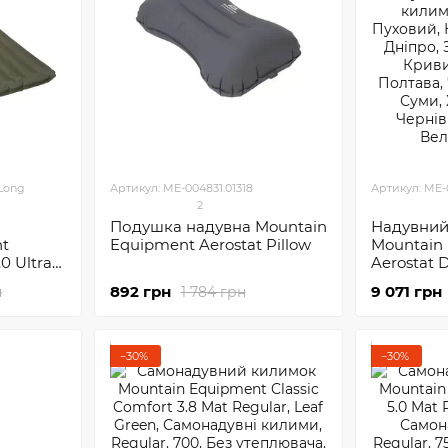
.Long
Артикул: ME-004831.01318
Артикул: ME-
2
Подушка надувна Mountain
Надувний
nt
Equipment Aerostat Pillow
Mountain
.0 Ultra
Aerostat 
Regular
892 грн
9 071 грн
н
1 784 грн
−30%
−30%