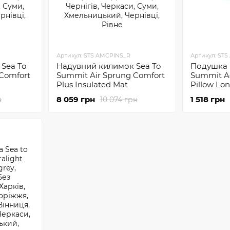
Артикул: STS AMCPINS_R
Артикул: STS
Sea To
Надувний килимок Sea To
Подушка 
Comfort
Summit Air Sprung Comfort
Summit Ae
Plus Insulated Mat
Pillow Lo
8 059 грн
1 518 грн
н
10 074 грн