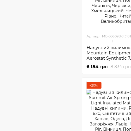
Артикул: ME-006098.01318
1
Надувний килимок
Mountain Equipme
Aerostat Synthetic 7
Regular
6 184 грн
8 834 грн
−20%