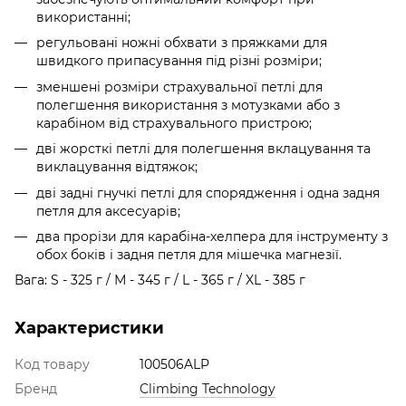
використанні;
регульовані ножні обхвати з пряжками для
швидкого припасування під різні розміри;
зменшені розміри страхувальної петлі для
полегшення використання з мотузками або з
карабіном від страхувального пристрою;
дві жорсткі петлі для полегшення вклацування та
виклацування відтяжок;
дві задні гнучкі петлі для спорядження і одна задня
петля для аксесуарів;
два прорізи для карабіна-хелпера для інструменту з
обох боків і задня петля для мішечка магнезії.
Вага: S - 325 г / М - 345 г / L - 365 г / XL - 385 г
Характеристики
Код товару
100506ALP
Бренд
Climbing Technology