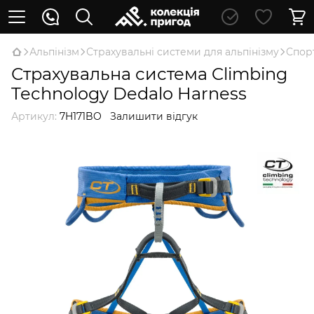
Альпінізм
Страхувальні системи для альпінізму
Спор
Страхувальна система Climbing
Technology Dedalo Harness
Артикул:
7H171BO
Залишити відгук