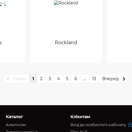
s
Rockland
Назад
1
2
3
4
5
6
...
13
Вперед
Каталог
Клієнтам
Альпінізм
Вхід до особистого кабінету
Туризм кемпінг
Про ALP