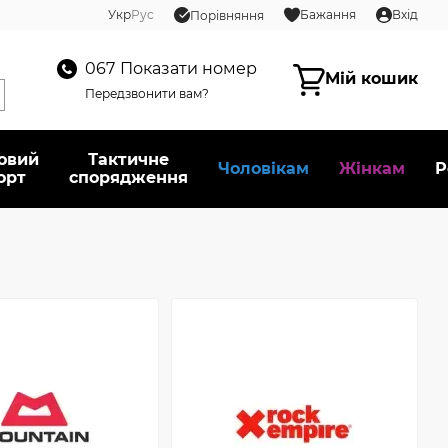
Укр
Рус
Бажання
Вхід
Порівняння
067
Показати номер
Мій кошик
Передзвонити вам?
овий
Тактичне
Чоловікам
Жінкам
Р
орт
спорядження