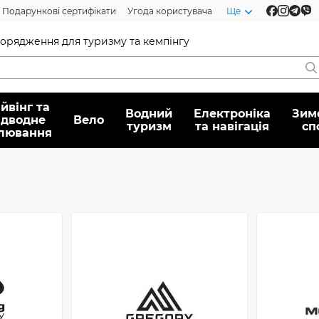
Подарункові сертифікати
Угода користувача
Ще
спорядження для туризму та кемпінгу
йвінг та
Водний
Електроніка
Зим
ідводне
Вело
туризм
та навігація
сп
лювання