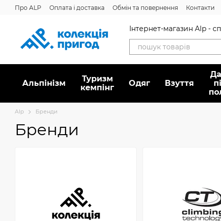
Перейти до основного контенту
Про ALP
Оплата і доставка
Обмін та повернення
Контакти
Інтернет-магазин Alp - 
Да
Туризм
Альпінізм
Oдяг
Взуття
п
кемпінг
по
Alp
Бренди
Бренди