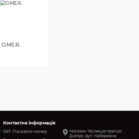
O.ME.R.
Контактна інформація
067
Показати номер
Магазин "Колекція пригод",
Дніпро, вул. Набережна