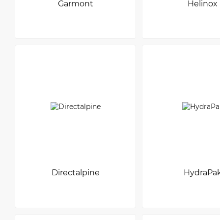
Garmont
Helinox
Directalpine
HydraPa