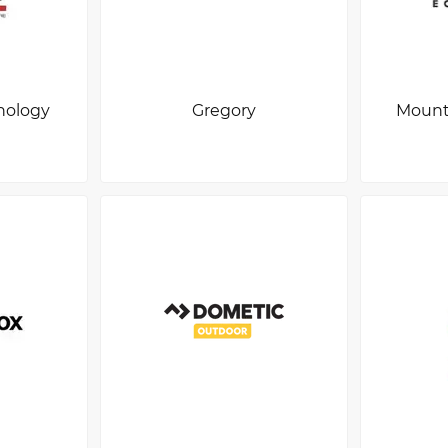
nology
Gregory
Mount