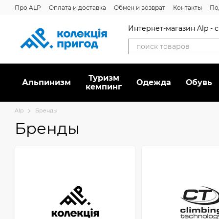
Перейти к основному контенту
Про ALP
Оплата и доставка
Обмен и возврат
Контакты
По
Интернет-магазин Alp -
Туризм
Альпинизм
Oдежда
Обувь
кемпинг
Alp
Бренды
Бренды