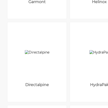
Garmont
Helinox
Directalpine
HydraPa