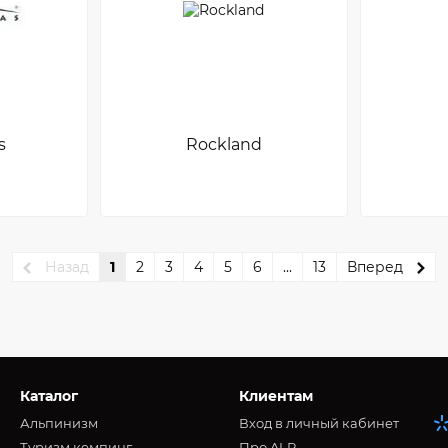
s
Rockland
Назад
1
2
3
4
5
6
...
13
Вперед
Каталог
Клиентам
Альпинизм
Вход в личный кабинет
Туризм кемпинг
Про ALP