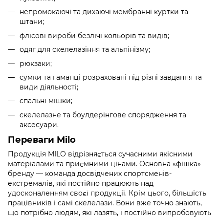
непромокаючі та дихаючі мембранні куртки та
штани;
флісові вироби безлічі кольорів та видів;
одяг для скелелазіння та альпінізму;
рюкзаки;
сумки та гаманці розраховані під різні завдання та
види діяльності;
спальні мішки;
скелелазне та боулдерінгове спорядження та
аксесуари.
Переваги Milo
Продукція MILO відрізняється сучасними якісними
матеріалами та приємними цінами. Основна «фішка»
бренду — команда досвідчених спортсменів-
екстремалів, які постійно працюють над
удосконаленням своєї продукції. Крім цього, більшість
працівників і самі скелелази. Вони вже точно знають,
що потрібно людям, які лазять, і постійно випробовують