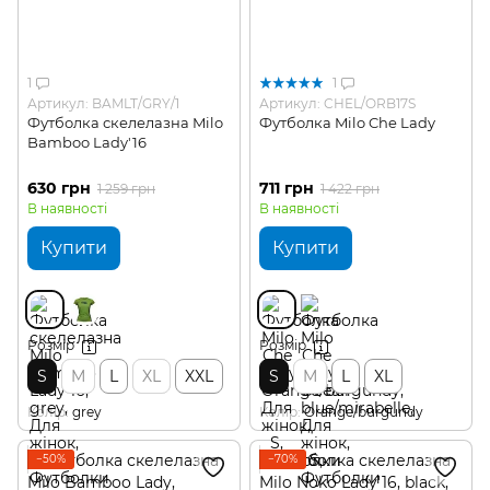
1
1
Артикул: BAMLT/GRY/1
Артикул: CHEL/ORB17S
Футболка скелелазна Milo
Футболка Milo Che Lady
Bamboo Lady'16
630 грн
711 грн
1 259 грн
1 422 грн
В наявності
В наявності
Купити
Купити
Розмір
Розмір
S
M
L
XL
XXL
S
M
L
XL
Колір
grey
Колір
Orange/burgundy
−50%
−70%