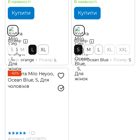
В наявності
В наявності
Купити
Купити
Розмір
Розмір
S
M
L
XL
S
M
L
XL
XXL
Колір
orange
Розмір
L
Колір
Ocean Blue
Розмір
S
−60%
1
Артикул: HEYOB17S