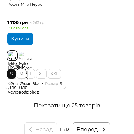
Кофта Milo Heyoo
1 706 грн
4 265 грн
В наявності
Купити
Розмір
S
M
L
XL
XXL
Колір
Ocean Blue
Розмір
S
Показати ще 25 товарів
Назад
Вперед
1
з 13