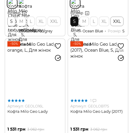
Розмір
Розмір
S
M
L
XL
XXL
S
M
L
XL
XXL
Колір
Blue textured/grey
Колір
Ocean Blue
Розмір
S
−50%
−50%
1
Артикул: GEOLO16L
Артикул: GEOLOB17S
Кофта Milo Geo Lady
Кофта Milo Geo Lady (2017)
1 531 грн
1 531 грн
3 062 грн
3 062 грн