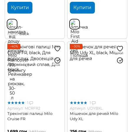
Купити
Купити
Колір
black
−40%
−30%
1
1
Артикул: MCRFR2
Артикул: UDYBXL
Трекінгові палиці Milo
Мішечок для речей Milo
Cruise FR
Udy XL
1 699 грн
256 грн
2 832 грн
365 грн