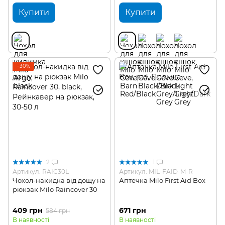
Купити
Купити
−30%
2
1
Артикул: RAIC30L
Артикул: MIL-FAID-M-R
Чохол-накидка від дощу на
Аптечка Milo First Aid Box
рюкзак Milo Raincover 30
409 грн
671 грн
584 грн
В наявності
В наявності