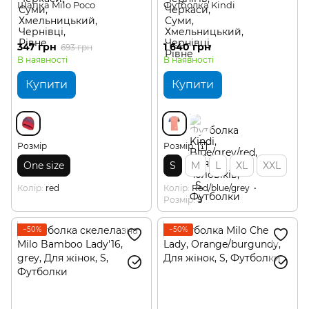
Шапка Milo Poco
Футболка Kindi
347 грн
1 640 грн
693 грн
В наявності
В наявності
Купити
Купити
Розмір
Розмір
One size
S
M
L
XL
XXL
Колір
red
Колір
Red/blue/grey
Розмір
S
−50%
−50%