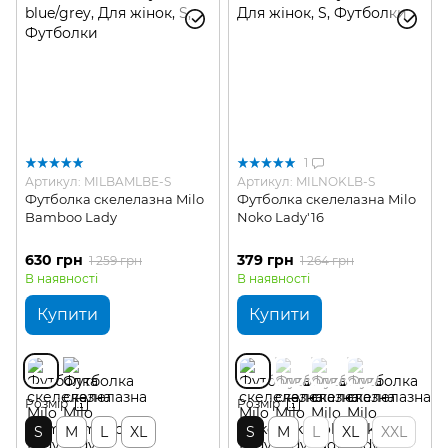
1
Артикул: MILBAMLBE-S
Артикул: MILNOKLB-S
Футболка скелелазна Milo
Футболка скелелазна Milo
Bamboo Lady
Noko Lady'16
630 грн
379 грн
1 259 грн
1 264 грн
В наявності
В наявності
Купити
Купити
Розмір
Розмір
S
M
L
XL
S
M
L
XL
XXL