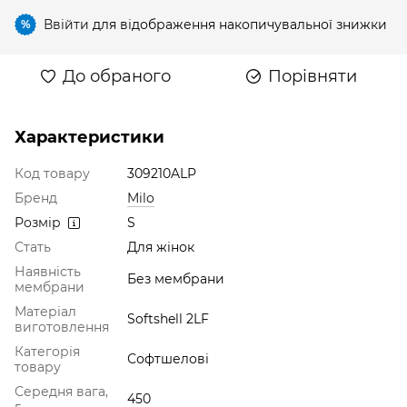
Ввійти
для відображення накопичувальної знижки
%
До обраного
Порівняти
Характеристики
Код товару
309210ALP
Бренд
Milo
Розмір
S
Стать
Для жінок
Наявність
Без мембрани
мембрани
Матеріал
Softshell 2LF
виготовлення
Категорія
Софтшелові
товару
Середня вага,
450
г