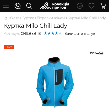
Oдяг
Куртки
Вітровки жіночі
Куртка Milo Chill Lady
Куртка Milo Chill Lady
Артикул:
CHILBEB11S
Залишити відгук
−50%