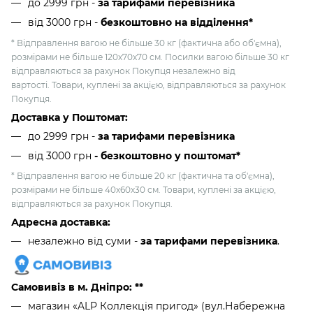
до 2999 грн -
за тарифами перевізника
від 3000 грн
-
безкоштовно на відділення*
* Відправлення вагою не більше 30 кг (фактична або об'ємна),
розмірами не більше 120х70х70 см. Посилки вагою більше 30 кг
відправляються за рахунок Покупця незалежно від
вартості. Товари, куплені за акцією, відправляються за рахунок
Покупця.
Доставка у Поштомат:
до 2999 грн -
за тарифами перевізника
від 3000 грн
- безкоштовно у поштомат*
* Відправлення вагою не більше 20 кг (фактична та об'ємна),
розмірами не більше 40х60х30 см. Товари, куплені за акцією,
відправляються за рахунок Покупця.
Адресна доставка:
незалежно від суми -
за тарифами перевізника
.
Самовивіз в м. Дніпро: **
магазин «ALP Коллекція пригод» (вул.Набережна