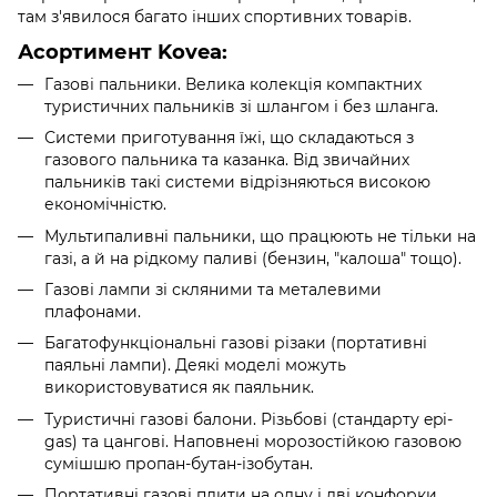
там з'явилося багато інших спортивних товарів.
Асортимент Kovea:
Газові пальники. Велика колекція компактних
туристичних пальників зі шлангом і без шланга.
Системи приготування їжі, що складаються з
газового пальника та казанка. Від звичайних
пальників такі системи відрізняються високою
економічністю.
Мультипаливні пальники, що працюють не тільки на
газі, а й на рідкому паливі (бензин, "калоша" тощо).
Газові лампи зі скляними та металевими
плафонами.
Багатофункціональні газові різаки (портативні
паяльні лампи). Деякі моделі можуть
використовуватися як паяльник.
Туристичні газові балони. Різьбові (стандарту epi-
gas) та цангові. Наповнені морозостійкою газовою
сумішшю пропан-бутан-ізобутан.
Портативні газові плити на одну і дві конфорки.