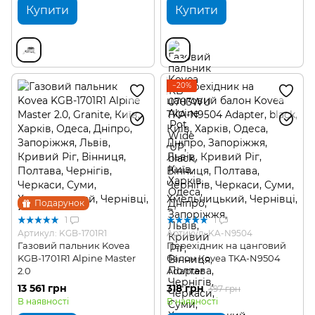
Купити
Купити
−20%
Подарунок
1
1
Артикул: KGB-1701R1
Артикул: KA-N9504
Газовий пальник Kovea
Перехідник на цанговий
KGB-1701R1 Alpine Master
балон Kovea TKA-N9504
2.0
Adapter
13 561 грн
318 грн
397 грн
В наявності
В наявності