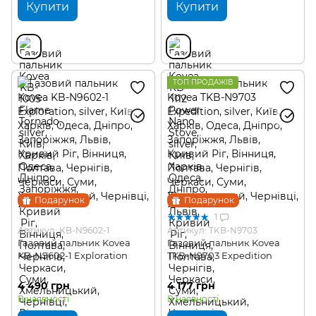
Купити
Купити
ТОП ПРОДАЖІВ
Подарунок
Подарунок
1
Артикул: KB-N9602-1
Артикул: TKB-N9703
Газовий пальник Kovea
Газовий пальник Kovea
KB-N9602-1 Exploration
TKB-N9703 Expedition
4 490 грн
4 177 грн
В наявності
В наявності