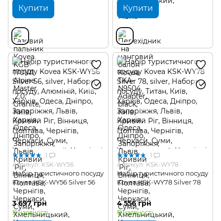
Купити
Купити
1
1
Артикул: KSK-WY56
Артикул: KSK-WY78
Набір туристичного посуду
Набір туристичного посуду
Kovea KSK-WY56 Silver 56
Kovea KSK-WY78 Silver 78
3 697 грн
4 556 грн
В наявності
В наявності