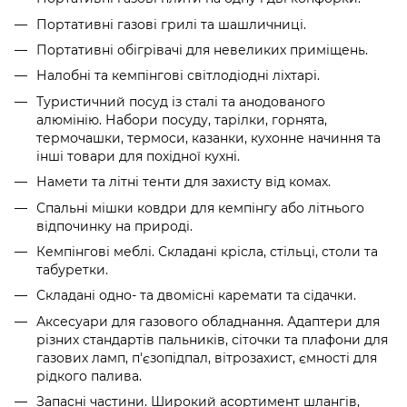
Портативні газові грилі та шашличниці.
Портативні обігрівачі для невеликих приміщень.
Налобні та кемпінгові світлодіодні ліхтарі.
Туристичний посуд із сталі та анодованого
алюмінію. Набори посуду, тарілки, горнята,
термочашки, термоси, казанки, кухонне начиння та
інші товари для похідної кухні.
Намети та літні тенти для захисту від комах.
Спальні мішки ковдри для кемпінгу або літнього
відпочинку на природі.
Кемпінгові меблі. Складані крісла, стільці, столи та
табуретки.
Складані одно- та двомісні каремати та сідачки.
Аксесуари для газового обладнання. Адаптери для
різних стандартів пальників, сіточки та плафони для
газових ламп, п'єзопідпал, вітрозахист, ємності для
рідкого палива.
Запасні частини. Широкий асортимент шлангів,