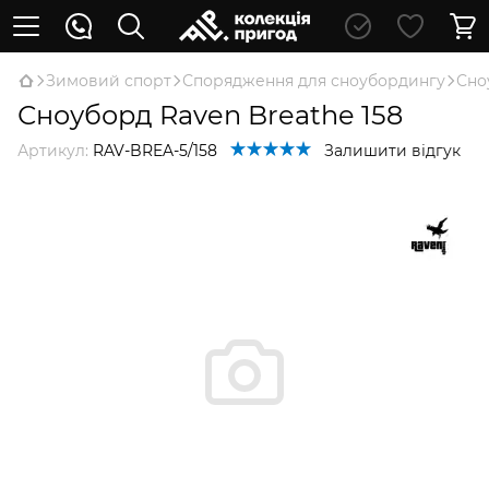
Зимовий спорт
Спорядження для сноубордингу
Сно
Сноуборд Raven Breathe 158
Артикул:
RAV-BREA-5/158
Залишити відгук