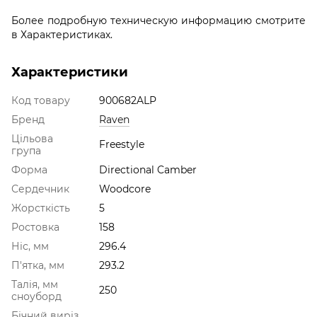
Более подробную техническую информацию смотрите
в Характеристиках.
Характеристики
Код товару
900682ALP
Бренд
Raven
Цільова
Freestyle
група
Форма
Directional Camber
Сердечник
Woodcore
Жорсткість
5
Ростовка
158
Ніс, мм
296.4
П'ятка, мм
293.2
Талія, мм
250
сноуборд
Бічний виріз,