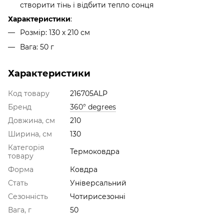
створити тінь і відбити тепло сонця
Характеристики
:
Розмір: 130 х 210 см
Вага: 50 г
Характеристики
Код товару
216705ALP
Бренд
360° degrees
Довжина, см
210
Ширина, см
130
Категорія
Термоковдра
товару
Форма
Ковдра
Стать
Універсальний
Сезонність
Чотирисезонні
Вага, г
50