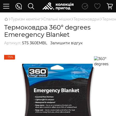
Туризм кемпінг
Спальні мішки
Термоковдри
Термок
Термоковдра 360° degrees
Emeregency Blanket
Артикул:
STS 360EMBL
Залишити відгук
−75%