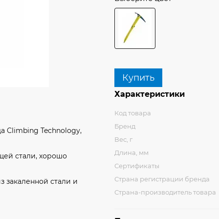
Купить
Характеристики
Код товара
Бренд
 Climbing Technology,
Вес, г
Длина, мм
щей стали, хорошо
Сертификаты
Страна регистрации бренда
з закаленной стали и
Страна-производитель товара