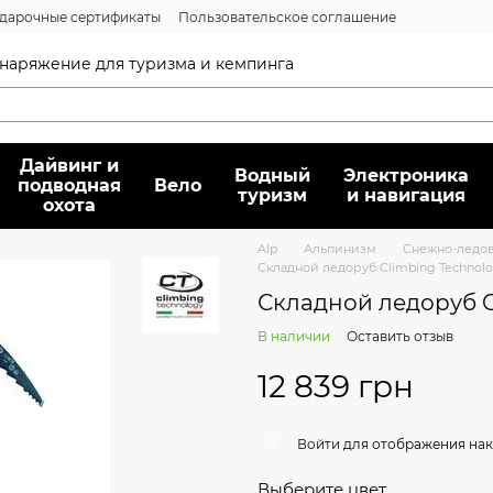
дарочные сертификаты
Пользовательское соглашение
нсии
Вопрос/ответ
Договор публичной оферты
 снаряжение для туризма и кемпинга
Дайвинг и
Водный
Электроника
подводная
Вело
туризм
и навигация
охота
Alp
Альпинизм
Снежно-ледо
Складной ледоруб Climbing Technolog
Складной ледоруб Cl
В наличии
Оставить отзыв
12 839 грн
%
Войти
для отображения нак
Выберите цвет