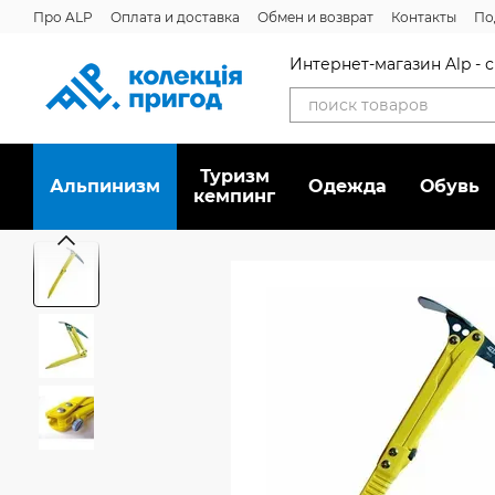
Перейти к основному контенту
Про ALP
Оплата и доставка
Обмен и возврат
Контакты
По
Отзывы о магазине
Дисконтная программа
Новости
Вака
Интернет-магазин Alp -
Туризм
Альпинизм
Oдежда
Обувь
кемпинг