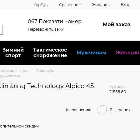
Укр
Рус
Желания
Вход
Сравнение
067
Показати номер
Мой заказ
Перезвонить вам?
Зимний
Тактическое
Мужчинам
Женщин
спорт
снаряжение
вое снаряжение
Ледорубы
y Alpico 45
imbing Technology Alpico 45
Артикул
2I856 60
К сравнению
В желания
опительной скидки