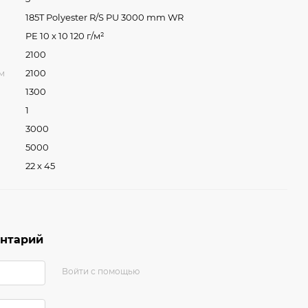
185T Polyester R/S PU 3000 mm WR
PE 10 x 10 120 г/м²
2100
м
2100
1300
1
3000
5000
22 х 45
ентарий
Войти с помощью