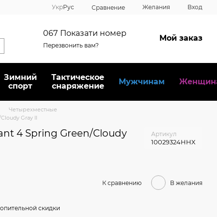
Укр
Рус
Желания
Вход
Сравнение
067
Показати номер
Мой заказ
Перезвонить вам?
Зимний
Тактическое
Мужчинам
Женщин
спорт
снаряжение
Четырехместные
Cloudy Gray II
nt 4 Spring Green/Cloudy
Артикул
10029324HHX
К сравнению
В желания
опительной скидки