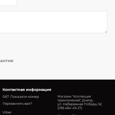
рантия
Контактная информация
067
Показати номер
Магазин "Коллекция
приключений", Днепр,
Перезвонить вам?
ул. Набережная Победы, 62
(096 484-49-27)
Viber