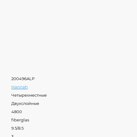
200496ALP
Hannah
Четырехместные
Двухслойные
4800
fiberglas
9.5/8.5
3