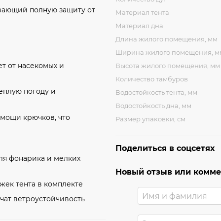
ивающий полную защиту от
Материал тента
Материал дна
Длина жилого помещения, мм
Ширина жилого помещения, м
ет от насекомых и
Высота жилого помещения, мм
Количество тамбуров
еплую погоду и
Водостойкость тента, мм
Водостойкость дна, мм
омощи крючков, что
Размер упаковки, см
Поделиться в соцсетях
для фонарика и мелких
Новый отзыв или комм
жек тента в комплекте
чат ветроустойчивость