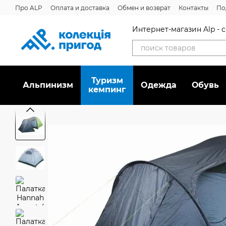
Перейти к основному контенту
Про ALP
Оплата и доставка
Обмен и возврат
Контакты
По
Отзывы о магазине
Дисконтная программа
Новости
Вака
Интернет-магазин Alp -
Туризм
Альпинизм
Oдежда
Обувь
кемпинг