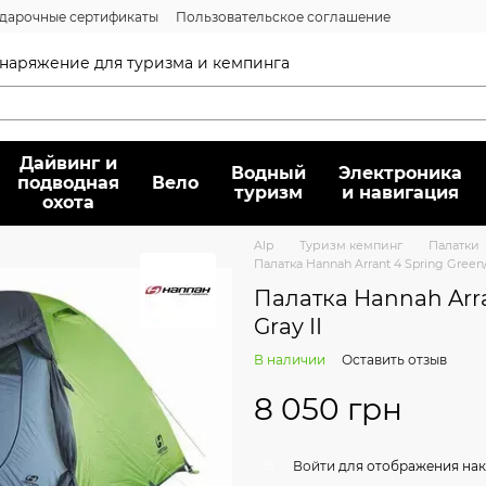
дарочные сертификаты
Пользовательское соглашение
нсии
Вопрос/ответ
Договор публичной оферты
 снаряжение для туризма и кемпинга
Дайвинг и
Водный
Электроника
подводная
Вело
туризм
и навигация
охота
Alp
Туризм кемпинг
Палатки
Палатка Hannah Arrant 4 Spring Green/
Палатка Hannah Arra
Gray II
В наличии
Оставить отзыв
8 050 грн
%
Войти
для отображения нак