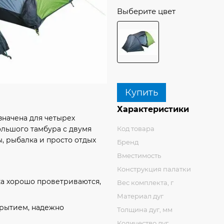
Выберите цвет
Купить
Характеристики
азначена для четырех
Код товара
ольшого тамбура с двумя
, рыбалка и просто отдых
Бренд
Вместимость
Конструкция палатки
тка хорошо проветриваются,
Вес комплекта, г
Материал дуг
крытием, надежно
Толщина дуг, мм
Количество дуг