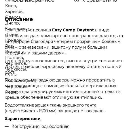
Описание
Тент-шатёр от солнца
Easy Camp Daytent
в виде
беседки создает комфортное пространство для отдыха
на природе благодаря четырем прозрачным боковым
окнам с занавесками, вшитому полу и большим
передним и задним дверям.
Тент легко устанавливается, высота внутри составляет
200 см, позволяя взрослому человеку стоять в полный
рост.
Переднюю или заднюю дверь можно превратить в
навес от солнца с помощью стальных вертикальных
стоек, а два регулируемых вентиляционных отсека на
крыше обеспечивают отличную вентиляцию.
Водоотталкивающая ткань внешнего тента
(водостойкость 1500 мм) защищает от осадков.
Характеристики
:
Конструкция: однослойная