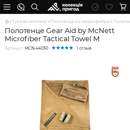
Туризм кемпинг
Полотенца из микрофибры
Полотен
Полотенце Gear Aid by McNett
Microfiber Tactical Towel M
Артикул:
MCN.44030
1 отзыв