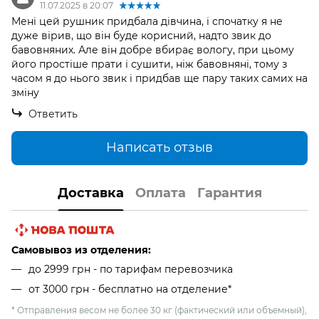
11.07.2025 в 20:07
Мені цей рушник придбала дівчина, і спочатку я не
дуже вірив, що він буде корисний, надто звик до
бавовняних. Але він добре вбирає вологу, при цьому
його простіше прати і сушити, ніж бавовняні, тому з
часом я до нього звик і придбав ще пару таких самих на
зміну
Ответить
Написать отзыв
Доставка
Оплата
Гарантия
Самовывоз из отделения:
до 2999 грн - по тарифам перевозчика
от 3000 грн - бесплатно на отделение*
* Отправления весом не более 30 кг (фактический или объемный),