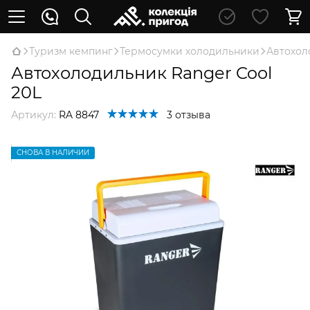
Туризм кемпинг
Термосумки холодильники
Автохол
Автохолодильник Ranger Cool
20L
Артикул:
RA 8847
3 отзыва
СНОВА В НАЛИЧИИ