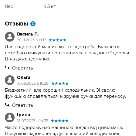
Вес
4.5 кг
Отзывы
3
Василь П.
28.11.2023 в 19:17
Для подорожей машиною - те, що треба. Більше не
потрібно панікувати про стан мʼяса після довгої дороги.
Ціна дуже доступна.
Ответить
Ольга
16.08.2023 в 16:28
Бюджетний, але хороший холодильник. Зі своєю
функцією справляється. Є зручна ручка для переносу.
Ответить
Iрина
18.07.2023 в 14:35
Часто подорожуємо машиною подалі від цивілізації.
Покупкою задоволена, дуже класний холодильник.