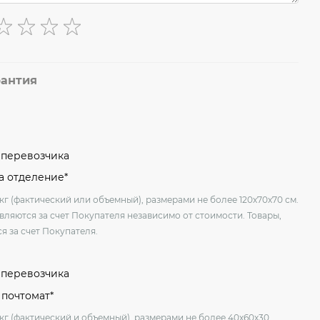
рантия
м перевозчика
на отделение*
кг (фактический или объемный), размерами не более 120х70х70 см.
вляются за счет Покупателя независимо от стоимости. Товары,
я за счет Покупателя.
м перевозчика
 почтомат*
 кг (фактический и объемный), размерами не более 40х60х30