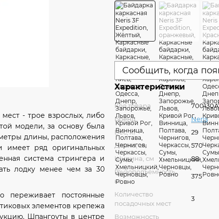
Сообщить, когда поя
Характеристики
Код товара
700130A
 мест - трое взрослых, либо
Бренд
Neris
той модели, за основу была
Вес, кг
29
аметры длины, расположения
Длина, см
570
ки имеет ряд оригинальных
ренная система стрингера и
Ширина, см
88
ать лодку менее чем за 30
Грузоподъемность,
375
кг
Количество
но переживает постоянные
3
посадочных мест
астиковых элементов крепежа
рукцию. Шпангоуты в центре
Возможность