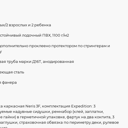
лых/2 взрослых и 2 ребенка
стойчивый лодочный ПВХ, 1100 г/м2
ополнительно проклеено протектором по стрингерам и
у
ая труба марки Д16Т, анодированная
еющая сталь
я фанера
 каркасная Neris 3F, комплектация Expedition: 3
уемые надувные сидушки, ремнабор (клей, заплатки,
е гайки) в герметичной упаковке, фартук на два кокпита, 3
 заглушки, страховочная обвязка по периметру деки, рулевое
ение