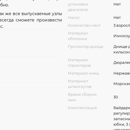
установки
Нет
бно.
двигателя
так же все выпускаемые узлы
Насос
Нет
 всегда сможете произвести
Количество мест
3 взрос
с.
Материал
Износоу
оболочки
Протектор днища
Днище д
кильсон
Материал
Дюралев
стрингеров
Материал книц
Нержав
Материал
Морска
шпангоутов
Время сборки,
30
мин
Комплектация
Байдарка
регулир
запасны
юбки, 3
управл