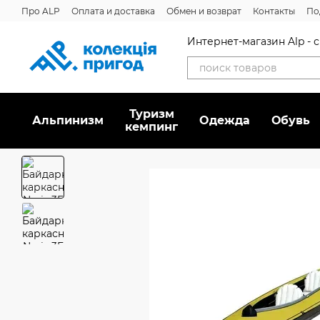
Перейти к основному контенту
Про ALP
Оплата и доставка
Обмен и возврат
Контакты
По
Интернет-магазин Alp -
Туризм
Альпинизм
Oдежда
Обувь
кемпинг