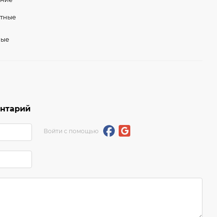
стные
ные
ентарий
Войти с помощью