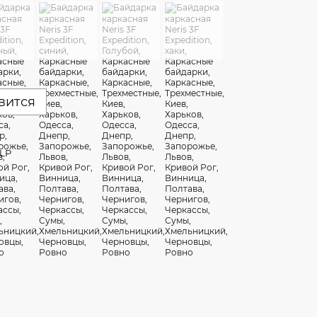
вится
LP