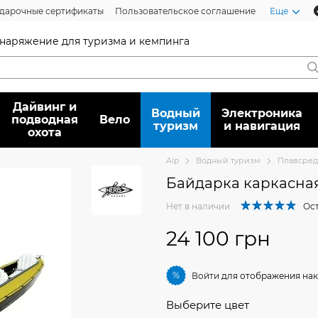
дарочные сертификаты
Пользовательское соглашение
Еще
 снаряжение для туризма и кемпинга
Дайвинг и
Водный
Электроника
подводная
Вело
туризм
и навигация
охота
Alp
Водный туризм
Плавсред
Байдарка каркасная 
Нет в наличии
Ост
24 100 грн
%
Войти
для отображения нак
Выберите цвет