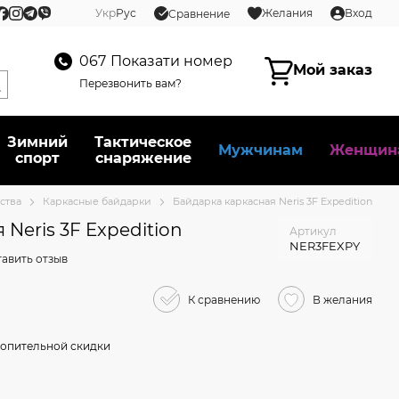
Укр
Рус
Желания
Вход
Сравнение
067
Показати номер
Мой заказ
Перезвонить вам?
Зимний
Тактическое
Мужчинам
Женщин
спорт
снаряжение
ства
Каркасные байдарки
Байдарка каркасная Neris 3F Expedition
Neris 3F Expedition
Артикул
NER3FEXPY
авить отзыв
К сравнению
В желания
опительной скидки