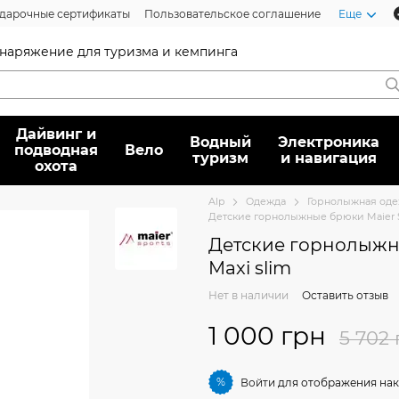
дарочные сертификаты
Пользовательское соглашение
Еще
 снаряжение для туризма и кемпинга
Дайвинг и
Водный
Электроника
подводная
Вело
туризм
и навигация
охота
Alp
Oдежда
Горнолыжная од
Детские горнолыжные брюки Maier Sp
Детские горнолыжны
Maxi slim
Нет в наличии
Оставить отзыв
1 000 грн
5 702 
%
Войти
для отображения нак