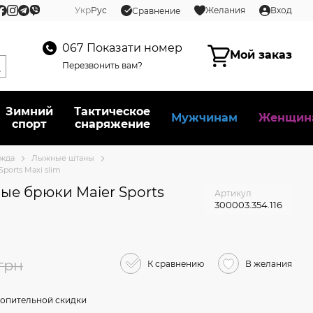
Укр
Рус
Желания
Вход
Сравнение
067
Показати номер
Мой заказ
Перезвонить вам?
Зимний
Тактическое
Мужчинам
Женщин
спорт
снаряжение
ежда
Лыжные штаны
orts Maxi slim
е брюки Maier Sports
Артикул
300003.354.116
грн
К сравнению
В желания
опительной скидки