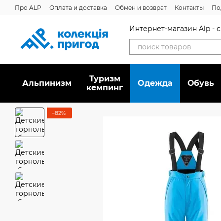
Перейти к основному контенту
Про ALP
Оплата и доставка
Обмен и возврат
Контакты
По
Интернет-магазин Alp -
Туризм
Альпинизм
Oдежда
Обувь
кемпинг
−82%