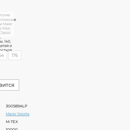
64
176
вится
300589ALP
Maier Sports
M-TEX
10000