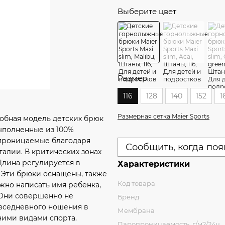
Выберите цвет
Размер
116
128
140
152
1
Размерная сетка Maier Sports
добная модель детских брюк
ыполненные из 100%
епроницаемые благодаря
Сообщить, когда поя
алии. В критических зонах
Длина регулируется в
Характеристики
 Эти брюки оснащены, также
Код товара
жно написать имя ребенка,
Они совершенно не
Бренд
овседневного ношения в
Мембрана
ними видами спорта.
Паропроницаемость, г/м2/24ч