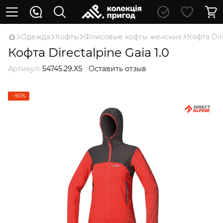
Oдежда
Кофты
Флисовые кофты женские
Кофта Dire
Кофта Directalpine Gaia 1.0
Артикул:
54745.29.XS
Оставить отзыв
−50%