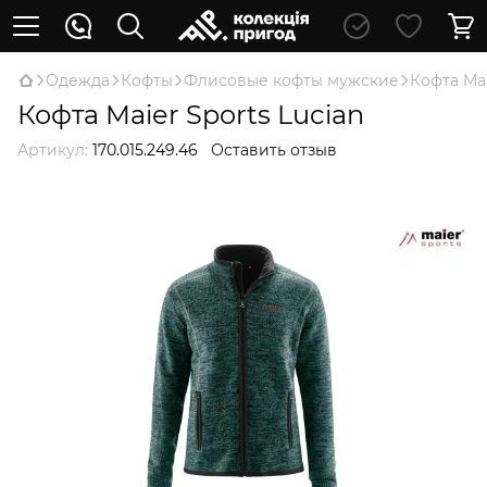
Oдежда
Кофты
Флисовые кофты мужские
Кофта Mai
Кофта Maier Sports Lucian
Артикул:
170.015.249.46
Оставить отзыв