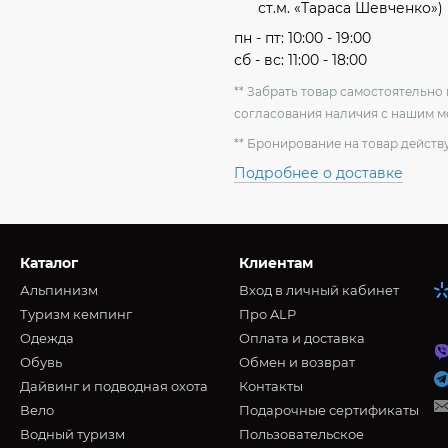
ст.м. «Тараса Шевченко»)
пн - пт: 10:00 - 19:00
сб - вс: 11:00 - 18:00
** Забрать товар самостоятельн
согласования наличия с нашим 
** Бронирование на товар действу
Подробнее о доставке
Каталог
Клиентам
Альпинизм
Вход в личный кабинет
Туризм кемпинг
Про ALP
Oдежда
Оплата и доставка
Обувь
Обмен и возврат
Дайвинг и подводная охота
Контакты
Вело
Подарочные сертификаты
Водный туризм
Пользовательское