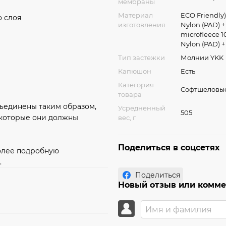
мембраны
Материал
ECO Friendly),
о слоя
изготовления
Nylon (PAD) + 
microfleece 1
Nylon (PAD) 
Тип застежки
Молнии YKK
Капюшон
Есть
Категория
Софтшеловы
товара
бъединены таким образом,
Усредненный
505
 которые они должны
вес, г
Поделиться в соцсетях
 Более подробную
.
Поделиться
Новый отзыв или комм