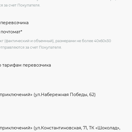
я за счет Покупателя.
м перевозчика
 почтомат*
 кг (фактический и объемный), размерами не более 40х60х30
отправляются за счет Покупателя.
о тарифам перевозчика
 приключений» (ул.Набережная Победы, 62)
приключений» (ул.Константиновская, 71, ТК «Шоколад»,