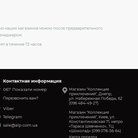
о из наших магазинов можно после предварительного
менеджером.
ет в течение 72 часов.
Контактная информация
067
Показати номер
Магазин "Коллекция
приключений", Днепр,
Перезвонить вам?
ул. Набережная Победы, 62
(096 484-49-27)
Viber
Магазин "Коллекция
Telegram
приключений", Киев, ул.
Константиновская 71, метро
sale@alp.com.ua
«Тараса Шевченко», ТЦ
«Шоколад» (099 078-56-64)
Карта проезда