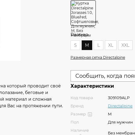
Размер
S
M
L
XL
XXL
Размерная сетка Directalpine
Сообщить, когда поя
века который проводит своё
Характеристики
лолазание, беговые и
Код товара
309109ALP
ый материал и сложная
для Вас на протяжении пути.
Бренд
Directalpine
Размер
M
Пол
Для мужчин
Наличие
Без мембра