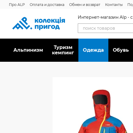
Перейти к основному контенту
Про ALP
Оплата и доставка
Обмен и возврат
Контакты
По
Интернет-магазин Alp -
Туризм
Альпинизм
Oдежда
Обувь
кемпинг