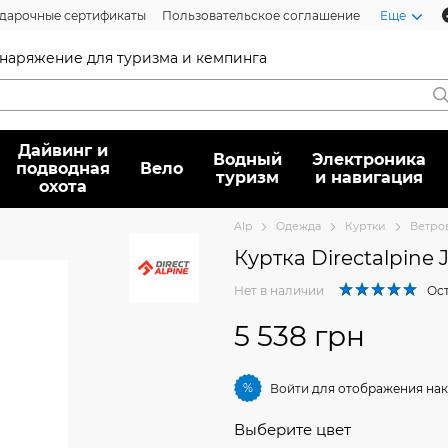
дарочные сертификаты
Пользовательское соглашение
Еще
 снаряжение для туризма и кемпинга
Дайвинг и
Водный
Электроника
подводная
Вело
туризм
и навигация
охота
Alp
Oдежда
Куртки
Ветро
Куртка Directalpine J
Нет в наличии
Ост
5 538 грн
%
Войти
для отображения нак
Выберите цвет