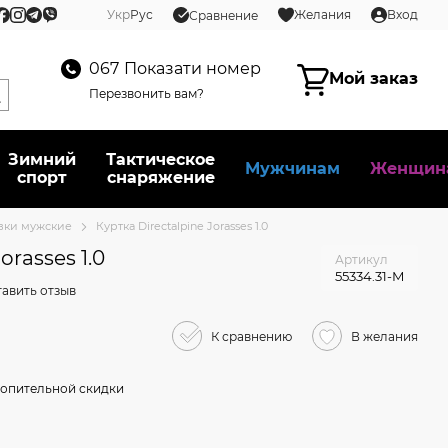
Укр
Рус
Желания
Вход
Сравнение
067
Показати номер
Мой заказ
Перезвонить вам?
Зимний
Тактическое
Мужчинам
Женщин
спорт
снаряжение
вки мужские
Куртка Directalpine Jorasses 1.0
orasses 1.0
Артикул
55334.31-M
авить отзыв
К сравнению
В желания
опительной скидки