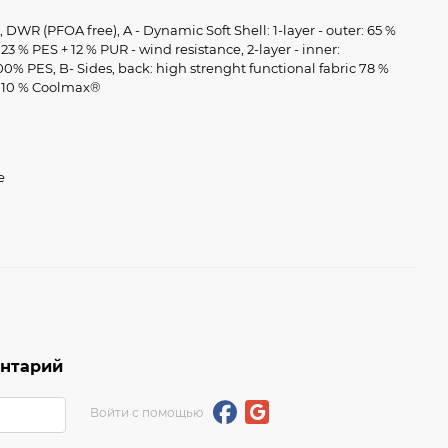
 DWR (PFOA free), A - Dynamic Soft Shell: 1-layer - outer: 65 %
23 % PES + 12 % PUR - wind resistance, 2-layer - inner:
00% PES, B- Sides, back: high strenght functional fabric 78 %
+ 10 % Coolmax®
е
ентарий
Войти с помощью