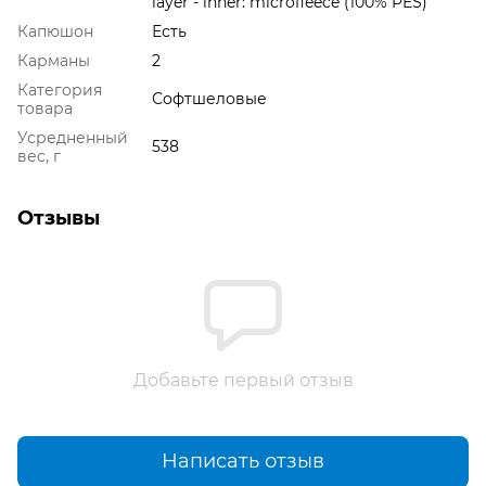
layer - inner: microfleece (100% PES)
Капюшон
Есть
Карманы
2
Категория
Софтшеловые
товара
Усредненный
538
вес, г
Отзывы
Добавьте первый отзыв
Написать отзыв