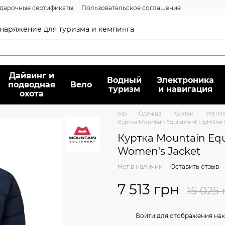
дарочные сертификаты
Пользовательское соглашение
нсии
Вопрос/ответ
Договор публичной оферты
 снаряжение для туризма и кемпинга
Дайвинг и
Водный
Электроника
подводная
Вело
туризм
и навигация
охота
Alp
Oдежда
Куртки
Утепл
Куртка Mountain Equipment Lightline
Куртка Mountain Equ
Women's Jacket
Нет в наличии
Оставить отзыв
7 513 грн
15 025 
%
Войти
для отображения нак