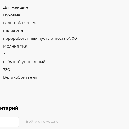
Для женщин
Пуховые
DRILITE® LOFT 50D
полиамид
переработанный пух плотностью 700
Молния YKK
3
съёмный утепленный
730
Великобритания
ентарий
Войти с помощью