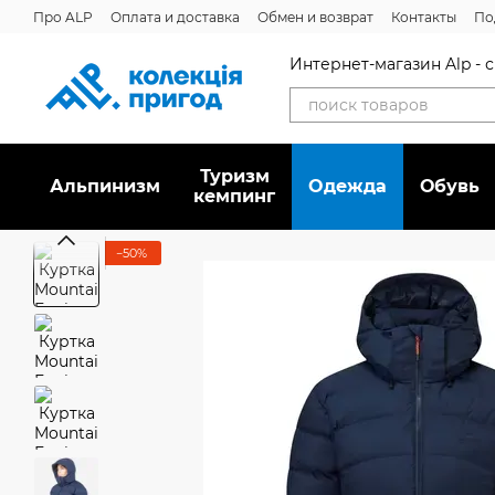
Перейти к основному контенту
Про ALP
Оплата и доставка
Обмен и возврат
Контакты
По
Отзывы о магазине
Дисконтная программа
Новости
Вака
Интернет-магазин Alp -
Туризм
Альпинизм
Oдежда
Обувь
кемпинг
−50%