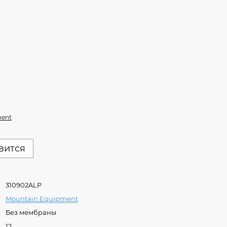
ment
вится
310902ALP
Mountain Equipment
Без мембраны
12