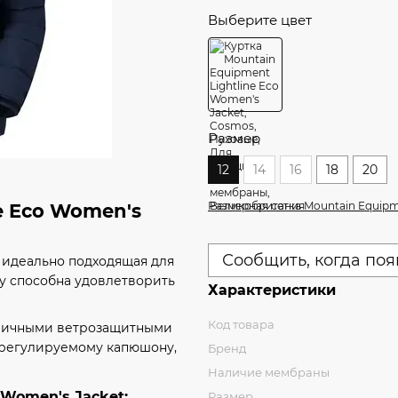
Выберите цвет
Размер
12
14
16
18
20
Размерная сетка Mountain Equip
e Eco Women's
Сообщить, когда поя
 идеально подходящая для
му способна удовлетворить
Характеристики
Код товара
отличными ветрозащитными
 регулируемому капюшону,
Бренд
Наличие мембраны
 Women's Jacket:
Размер