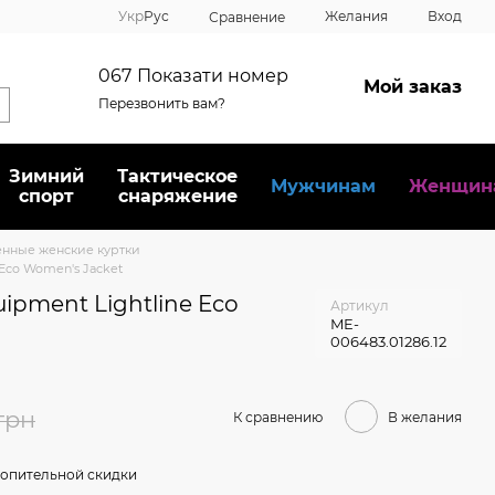
Укр
Рус
Желания
Вход
Сравнение
067
Показати номер
Мой заказ
Перезвонить вам?
Зимний
Тактическое
Мужчинам
Женщин
спорт
снаряжение
енные женские куртки
 Eco Women's Jacket
ipment Lightline Eco
Артикул
ME-
006483.01286.12
грн
К сравнению
В желания
опительной скидки