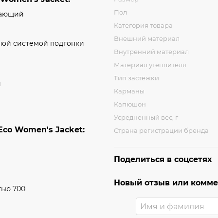
Пол
вающий
Категория товара
Внешний материал
ной системой подгонки
Внутренний материал
Материал утеплителя
Тип застежки
й
Карманы
Капюшон
Усредненный вес, г
Eco Women's Jacket:
Страна регистрации бренда
Поделиться в соцсетях
Новый отзыв или комм
тью 700