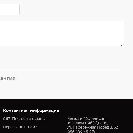
рантия
Контактная информация
067
Показати номер
Магазин "Коллекция
приключений", Днепр,
Перезвонить вам?
ул. Набережная Победы, 62
(096 484-49-27)