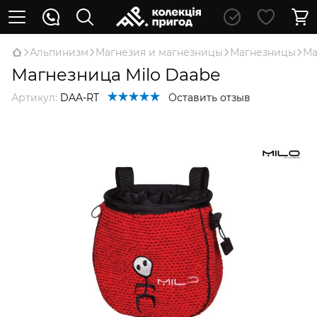
Альпинизм
Магнезия и магнезницы
Магнезницы
Ма
Магнезница Milo Daabe
Артикул:
DAA-RT
Оставить отзыв