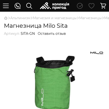
Альпинизм
Магнезия и магнезницы
Магнезницы
Ма
Магнезница Milo Sita
Артикул:
SITA-GN
Оставить отзыв