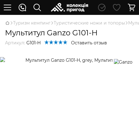
Туризм кемпинг
Туристические ножи и топоры
Мул
Мультитул Ganzo G101-H
Артикул:
G101-H
Оставить отзыв