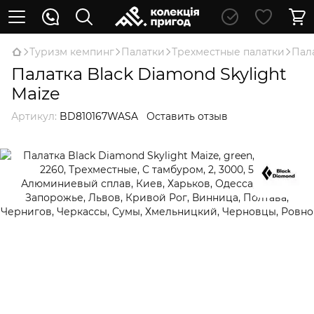
Туризм кемпинг
Палатки
Трехместные палатки
Пала
Палатка Black Diamond Skylight
Maize
Артикул:
BD810167WASA
Оставить отзыв