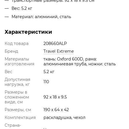
Транспортные размеры: 92 x 18 x 9.5 см
Вес: 5.2 кг
Материал: алюминий, сталь
Характеристики
Код товара
208660ALP
Бренд
Travel Extreme
Материалы
ткань: Oxford 600D, рама:
изготовления
алюминиевая труба, ножки: сталь
Вес
5.2 кг
Допустимая
110
нагрузка, кг
Размеры в
сложенном
92 x 18 x 9.5
виде, см
Размеры, см
190 x 64 x 42
Комплектация
раскладушка, чехол
Страна-