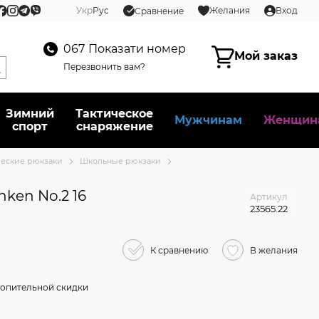
Укр
Рус
Желания
Вход
Сравнение
067
Показати номер
Мой заказ
Перезвонить вам?
Зимний
Тактическое
Мужчинам
Женщин
спорт
снаряжение
ческие рюкзаки
Школьные рюкзаки
nken No.2 16
Артикул
23565.22
К сравнению
В желания
опительной скидки