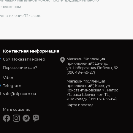
о из наших магазинов можно после предварительного
менеджером.
ет в течение 72 часов.
Контактная информация
067
Показати номер
Магазин "Коллекция
приключений", Днепр,
Перезвонить вам?
ул. Набережная Победы, 62
(096 484-49-27)
Viber
Магазин "Коллекция
Telegram
приключений", Киев, ул.
Константиновская 71, метро
sale@alp.com.ua
«Тараса Шевченко», ТЦ
«Шоколад» (099 078-56-64)
Карта проезда
Мы в соцсетях