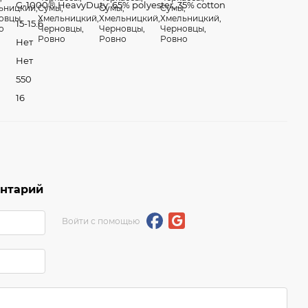
G-1000® HeavyDuty: 65% polyester, 35% cotton
15-15.6
Нет
Нет
550
16
ентарий
Войти с помощью