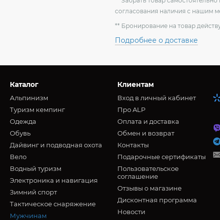
** Забрать товар самостоятельн
согласования наличия с нашим 
** Бронирование на товар действу
Подробнее о доставке
Каталог
Клиентам
Альпинизм
Вход в личный кабинет
Туризм кемпинг
Про ALP
Oдежда
Оплата и доставка
Обувь
Обмен и возврат
Дайвинг и подводная охота
Контакты
Вело
Подарочные сертификаты
Водный туризм
Пользовательское
соглашение
Электроника и навигация
Отзывы о магазине
Зимний спорт
Дисконтная программа
Тактическое снаряжение
Новости
Мужчинам