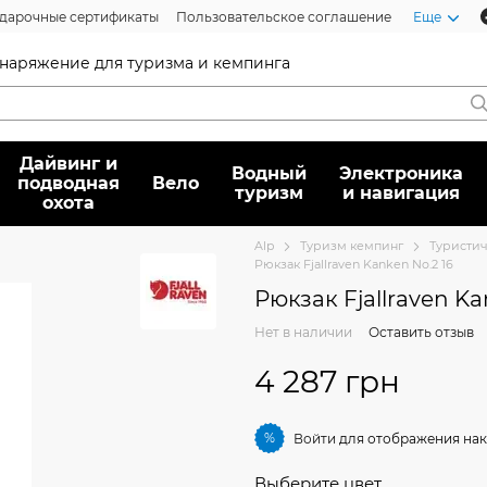
дарочные сертификаты
Пользовательское соглашение
Еще
 снаряжение для туризма и кемпинга
Дайвинг и
Водный
Электроника
подводная
Вело
туризм
и навигация
охота
Alp
Туризм кемпинг
Туристи
Рюкзак Fjallraven Kanken No.2 16
Рюкзак Fjallraven Ka
Нет в наличии
Оставить отзыв
4 287 грн
%
Войти
для отображения нак
Выберите цвет