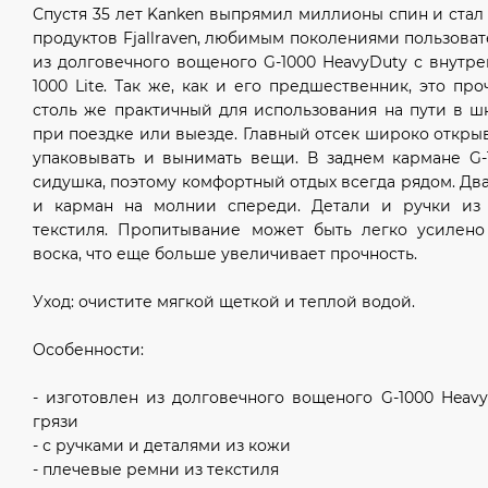
Спустя 35 лет Kanken выпрямил миллионы спин и стал
продуктов Fjallraven, любимым поколениями пользова
из долговечного вощеного G-1000 HeavyDuty с внутр
1000 Lite. Так же, как и его предшественник, это п
столь же практичный для использования на пути в шк
при поездке или выезде. Главный отсек широко открыв
упаковывать и вынимать вещи. В заднем кармане G-
сидушка, поэтому комфортный отдых всегда рядом. Дв
и карман на молнии спереди. Детали и ручки из
текстиля. Пропитывание может быть легко усилен
воска, что еще больше увеличивает прочность.
Уход: очистите мягкой щеткой и теплой водой.
Особенности:
- изготовлен из долговечного вощеного G-1000 Heavy
грязи
- с ручками и деталями из кожи
- плечевые ремни из текстиля