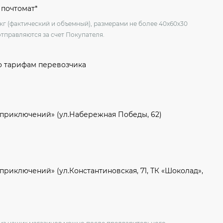
 почтомат*
 кг (фактический и объемный), размерами не более 40х60х30
отправляются за счет Покупателя.
о тарифам перевозчика
 приключений» (ул.Набережная Победы, 62)
приключений» (ул.Константиновская, 71, ТК «Шоколад»,