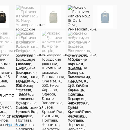
вится
211907ALP
Fjallraven