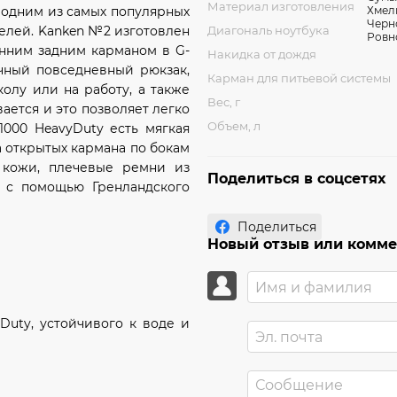
Материал изготовления
 одним из самых популярных
телей. Kanken №2 изготовлен
Диагональ ноутбука
енним задним карманом в G-
Накидка от дождя
рочный повседневный рюкзак,
Карман для питьевой системы
олу или на работу, а также
Вес, г
ается и это позволяет легко
Объем, л
1000 HeavyDuty есть мягкая
а открытых кармана по бокам
 кожи, плечевые ремни из
Поделиться в соцсетях
о с помощью Гренландского
Поделиться
Новый отзыв или комм
Duty, устойчивого к воде и