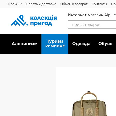
Перейти к основному контенту
Про ALP
Оплата и доставка
Обмен и возврат
Контакты
По
Интернет-магазин Alp -
Туризм
Альпинизм
Oдежда
Обувь
кемпинг