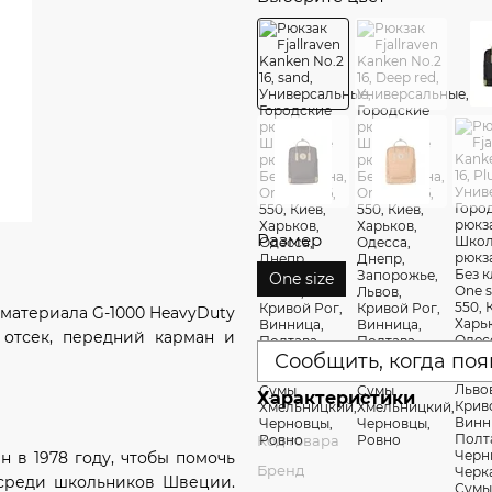
Размер
One size
о материала G-1000 HeavyDuty
 отсек, передний карман и
Сообщить, когда поя
Характеристики
Код товара
 в 1978 году, чтобы помочь
Бренд
 среди школьников Швеции.