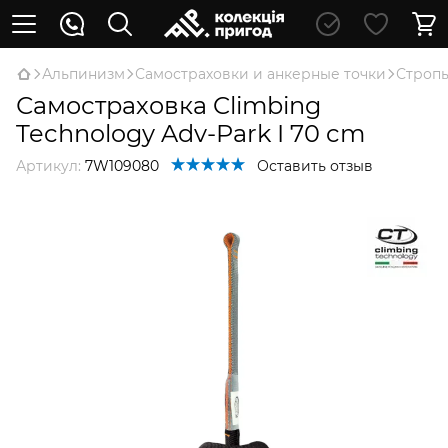
Альпинизм
Самостраховки и анкерные точки
Стропы
Самостраховка Climbing
Technology Adv-Park I 70 cm
Артикул:
7W109080
Оставить отзыв