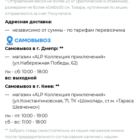
* Отправления весом не более 20 кг (фактический и объемный),
размерами не более 40х60х30 см. Товары, купленные по акции,
отправляются за счет Покупателя.
Адресная доставка:
независимо от cуммы - по тарифам перевозчика
Самовывоз в г. Днепр: **
магазин «ALP Коллекция приключений»
(ул.Набережная Победы, 62)
пн - сб: 10:00 - 18:00
вс: выходной
Самовывоз в г. Киев: **
магазин «ALP Коллекция приключений»
(ул.Константиновская, 71, ТК «Шоколад», ст.м. «Тараса
Шевченко»)
пн - пт: 10:00 - 19:00
сб - вс: 11:00 - 18:00
** Забрать товар самостоятельно из наших магазинов можно
после предварительного согласования наличия с нашим