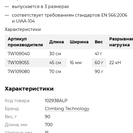
выпускается в 3 размерах
соответствует требованиям стандартов EN 566:2006
и UIAA-104
Характеристики
Артикул
Разрывна
Длина
Ширина
Вес
производителя
нагрузка
7W109040
30 см
41 г
7W109055
45 см
16 мм
60 г
22 кН
7W109080
70 см
90 г
Характеристики
Код товара
102938ALP
Бренд
Climbing Technology
Вес, г
90
Длина, мм
700
Ширина, мм
16