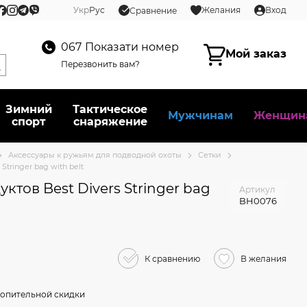
Укр
Рус
Желания
Вход
Сравнение
067
Показати номер
Мой заказ
Перезвонить вам?
Зимний
Тактическое
Мужчинам
Женщин
спорт
снаряжение
Аксессуары к ружьям для подводной охоты
Сетки
Stringer bag with belt
ктов Best Divers Stringer bag
Артикул
BH0076
К сравнению
В желания
опительной скидки