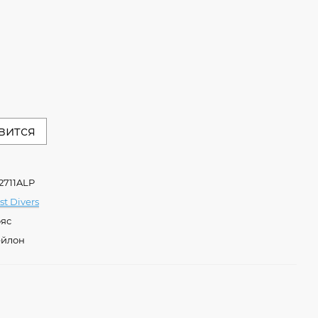
вится
2711ALP
st Divers
яс
йлон