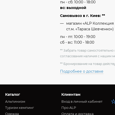
пн - сб: 10:00 - 18:00
вс: выходной
Самовывоз в г. Киев: **
магазин «ALP Коллекция 
ст.м. «Тараса Шевченко»)
пн - пт: 10:00 - 19:00
сб - вс: 11:00 - 18:00
** Забрать товар самостоятельн
согласования наличия с нашим 
** Бронирование на товар действу
Подробнее о доставке
Каталог
Клиентам
Альпинизм
Вход в личный кабинет
Туризм кемпинг
Про ALP
Oдежда
Оплата и доставка