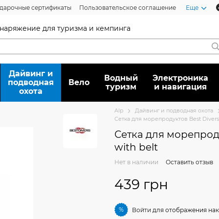
дарочные сертификаты
Пользовательское соглашение
Еще
 снаряжение для туризма и кемпинга
Дайвинг и
Водный
Электроника
подводная
Вело
туризм
и навигация
охота
Alp
Дайвинг и подводная охота
Сетка для морепродуктов Best Divers 
Сетка для морепроду
with belt
Нет в наличии
Оставить отзыв
439 грн
%
Войти
для отображения нак