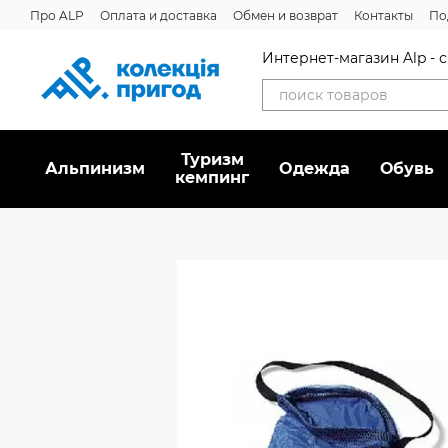
Перейти к основному контенту
Про ALP
Оплата и доставка
Обмен и возврат
Контакты
По
Интернет-магазин Alp -
Туризм
Альпинизм
Oдежда
Обувь
кемпинг