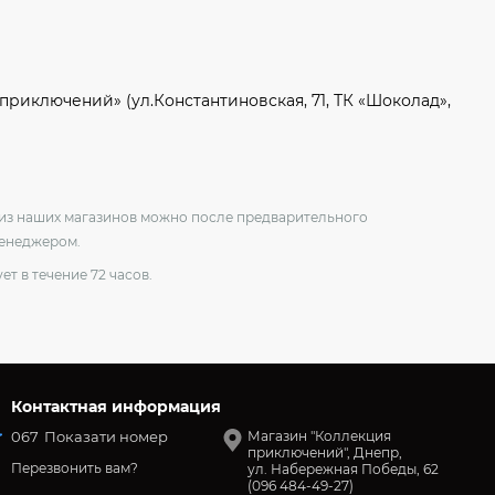
приключений» (ул.Константиновская, 71, ТК «Шоколад»,
о из наших магазинов можно после предварительного
менеджером.
ет в течение 72 часов.
Контактная информация
067
Показати номер
Магазин "Коллекция
приключений", Днепр,
Перезвонить вам?
ул. Набережная Победы, 62
(096 484-49-27)