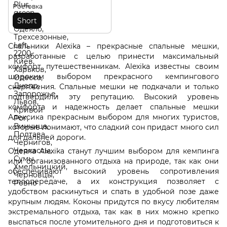
Ростовка
Short
Спальники Alexika – прекрасные спальные мешки,
разработанные с целью принести максимальный
комфорт путешественникам. Alexika известны своим
широким выбором прекрасного кемпингового
снаряжения. Спальные мешки не подкачали и только
подтвердили эту репутацию. Высокий уровень
комфорта и надежность делает спальные мешки
Алексика прекрасным выбором для многих туристов,
которые понимают, что сладкий сон придаст много сил
для дальней дороги.
Одеяла Alexika станут лучшим выбором для кемпинга
или организованного отдыха на природе, так как они
обеспечивают высокий уровень сопротивления
теплопередаче, а их конструкция позволяет с
удобством раскинуться и спать в удобной позе даже
крупным людям. Коконы придутся по вкусу любителям
экстремального отдыха, так как в них можно крепко
выспаться после утомительного дня и подготовиться к