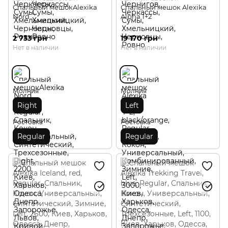
Спальный мешокAlexika
Спальный мешок Alexika
Nord
Alpha 1+2
2 733 грн
19 170 грн
Нет в наличии
Нет в наличии
Молния
Молния
Right
Left
Ростовка
Ростовка
Regular
Regular