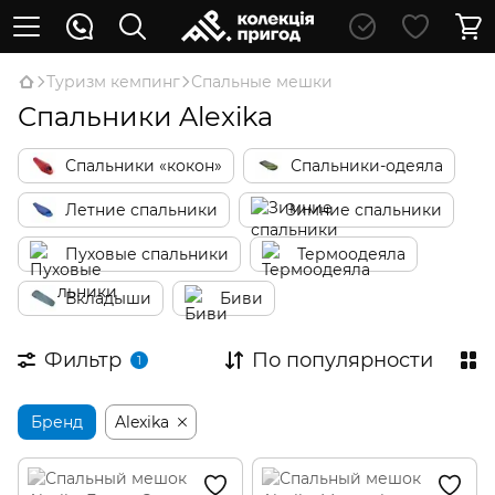
Туризм кемпинг
Спальные мешки
Спальники Alexika
Спальники «кокон»
Спальники-одеяла
Летние спальники
Зимние спальники
Пуховые спальники
Термоодеяла
Вкладыши
Биви
Фильтр
По популярности
1
Бренд
Alexika