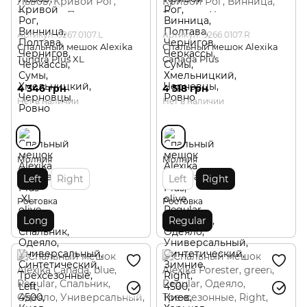
Артикул: 9267.0107.L
Артикул: 9266.0107.R
Спальный мешок Alexika
Спальный мешок Alexika
Tundra Plus XL
Canada Plus
4 346 грн
4 518 грн
Нет в наличии
Нет в наличии
Молния
Молния
Left
Right
Left
Right
Ростовка
Ростовка
Long
Regular