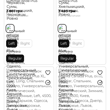
Summer Wide Plus
Tundra Plus
2 801 грн
3 495 грн
Нет в наличии
Нет в наличии
Молния
Молния
Left
Right
Left
Right
Ростовка
Ростовка
Regular
Regular