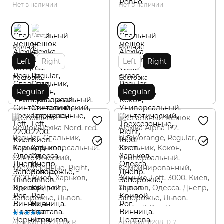
Нет в наличии
Нет в наличии
Молния
Молния
Left
Right
Left
Right
Ростовка
Ростовка
Regular
Regular
Артикул: 9227.0106.R
Артикул: 8208.1017