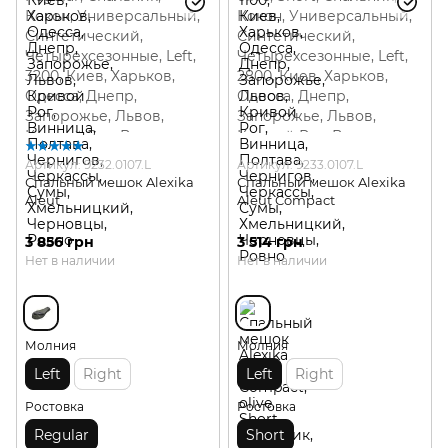
Артикул: 9232.0107.L
Артикул: 9233.0107.L
Спальный мешок Alexika
Спальный мешок Alexika
Aleut
Aleut Compact
3 856 грн
3 514 грн
Нет в наличии
Нет в наличии
Молния
Молния
Left
Right
Left
Right
Ростовка
Ростовка
Regular
Short