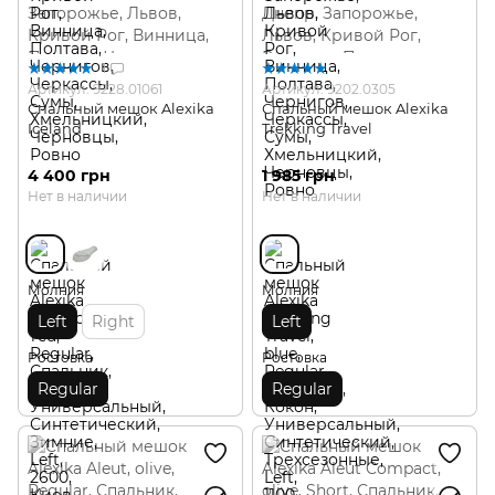
1
Артикул: 9228.01061
Артикул: 9202.0305
Спальный мешок Alexika
Спальный мешок Alexika
Iceland
Trekking Travel
4 400 грн
1 985 грн
Нет в наличии
Нет в наличии
Молния
Молния
Left
Right
Left
Ростовка
Ростовка
Regular
Regular