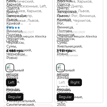
Артикул: 9266.0107
Артикул: 9230.01011
Спальный мешок Alexika
Спальный мешок Alexika
Canada
Forester
4 686 грн
3 751 грн
Нет в наличии
Нет в наличии
Молния
Молния
Left
Left
Right
Ростовка
Ростовка
Regular
Regular