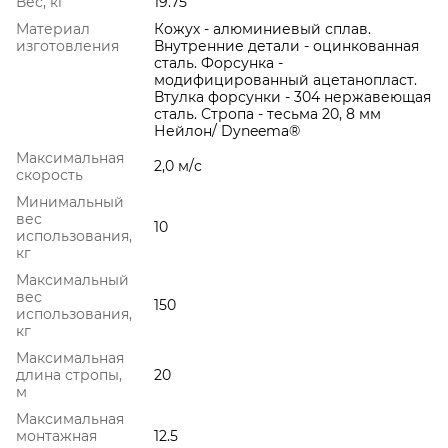
Вес, кг
19.75
Материал
Кожух - алюминиевый сплав.
изготовления
Внутренние детали - оцинкованная
сталь. Форсунка -
модифицированный ацетанопласт.
Втулка форсунки - 304 нержавеющая
сталь. Стропа - тесьма 20, 8 мм
Нейлон/ Dyneema®
Максимальная
2,0 м/с
скорость
Минимальный
вес
10
использования,
кг
Максимальный
вес
150
использования,
кг
Максимальная
длина стропы,
20
м
Максимальная
монтажная
12.5