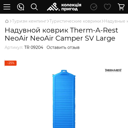
Туризм кемпинг
Туристические коврики
Надувные 
Надувной коврик Therm-A-Rest
NeoAir NeoAir Camper SV Large
Артикул:
TR 09204
Оставить отзыв
−25%