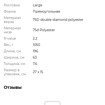
Ростовка
Large
Форма
Прямоугольная
Материал
75D double diamond polyester
верха
Материал
75d Polyester
низа
R-value
2.2
Вес, г
1050
Длина, см
196
Ширина, см
63
Толщина, см
7.6
Размер в
27 x 15
упаковке, см
Отзывы