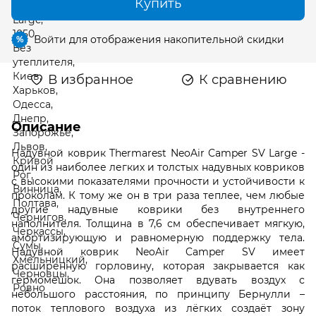
Купить
Войти
для отображения накопительной скидки
%
В избранное
К сравнению
Описание
Надувной коврик Thermarest NeoAir Camper SV Large -
один из наиболее легких и толстых надувных ковриков
с высокими показателями прочности и устойчивости к
проколам. К тому же он в три раза теплее, чем любые
другие надувные коврики без внутреннего
наполнителя. Толщина в 7,6 см обеспечивает мягкую,
амортизирующую и равномерную поддержку тела.
Надувной коврик NeoAir Camper SV имеет
расширенную горловину, которая закрывается как
гермомешок. Она позволяет вдувать воздух с
небольшого расстояния, по принципу Бернулли –
поток теплового воздуха из лёгких создаёт зону