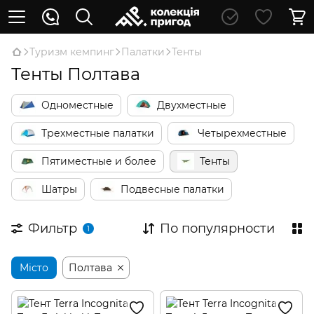
Туризм кемпинг
Палатки
Тенты
Тенты Полтава
Одноместные
Двухместные
Трехместные палатки
Четырехместные
Пятиместные и более
Тенты
Шатры
Подвесные палатки
Фильтр
По популярности
1
Місто
Полтава