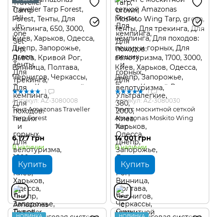
1
1
Артикул: AZ-3080008
Артикул: AZ-3080030
Тент Amazonas Traveller
Тент с москитной сеткой
Tarp Forest
Amazonas Moskito Wing
Tarp
6 177 грн
14 001 грн
В наличии
В наличии
Купить
Купить
НОВИНКА
НОВИНКА