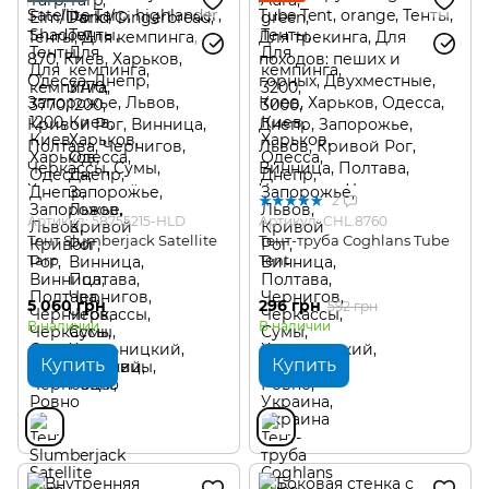
2
Артикул: 58755215-HLD
Артикул: CHL.8760
Тент Slumberjack Satellite
Тент-труба Coghlans Tube
Tarp
Tent
5 060 грн
296 грн
592 грн
В наличии
В наличии
Купить
Купить