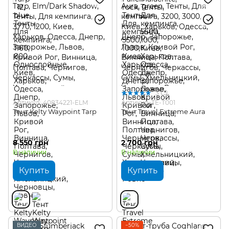
3
Артикул: 40834221-ELM
Артикул: ТЕ-Т001
Тент Kelty Waypoint Tarp
Тент Travel Extreme Aura
8 550 грн
2 700 грн
В наличии
В наличии
Купить
Купить
ВИДЕО
−50%