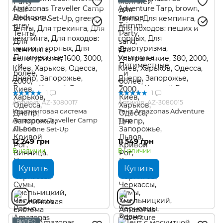
1
1
Артикул: AZ-3080017
Артикул: AZ-3080015
Кемпинговая система
Тент Amazonas Adventure
Amazonas Traveller Camp
Tarp
All-in-one Set-Up
12 249 грн
11 549 грн
В наличии
В наличии
Купить
Купить
ВИДЕО