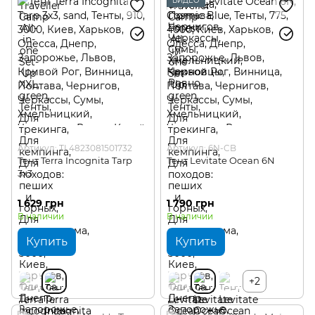
ВИДЕО
Артикул: TI 4823081501732
Артикул: 6N-CB
Тент Terra Incognita Tarp
Тент Levitate Ocean 6N
3x3
1 629 грн
1 790 грн
В наличии
В наличии
Купить
Купить
+2