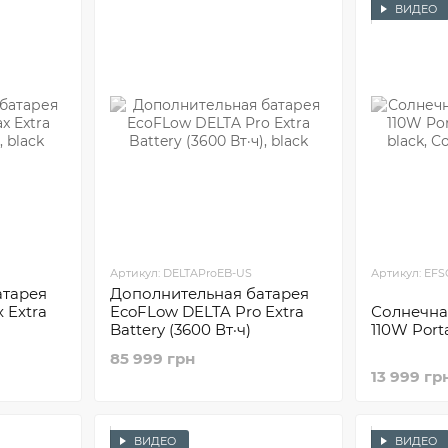
ВИДЕО
Артикул: DELTAProEB-US
Артикул: EF
атарея
Дополнительная батарея
 Extra
EcoFLow DELTA Pro Extra
Солнечна
Battery (3600 Вт·ч)
110W Port
85 999 грн
13 999 гр
ВИДЕО
ВИДЕО