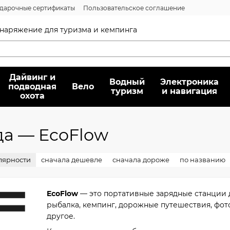
дарочные сертификаты
Пользовательское соглашение
нсии
Вопрос/ответ
Договор публичной оферты
 снаряжение для туризма и кемпинга
Дайвинг и
Водный
Электроника
подводная
Вело
туризм
и навигация
охота
да — EcoFlow
лярности
сначала дешевле
сначала дороже
по названию
EcoFlow
— это портативные зарядные станции д
рыбалка, кемпинг, дорожные путешествия, фот
другое.