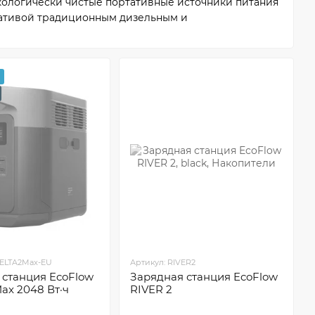
кологически чистые портативные источники питания
нативой традиционным дизельным и
линейку для бытового пользования (RIVER) и
сессуары для построения индивидуальной
ности формирования индивидуальных систем
станции, солнечные панели, дополнительные
ческие решения — это о возможности иметь доступ к
 системно, мощно, экологично и экономично.
DELTA2Max-EU
Артикул: RIVER2
 станция EcoFlow
Зарядная станция EcoFlow
ax 2048 Вт·ч
RIVER 2