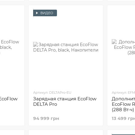
ВИДЕО
Артикул: DELTAPro-EU
Артикул: EF
EcoFlow
Зарядная станция EcoFlow
Дополнит
DELTA Pro
EcoFlow R
(288 Вт·ч)
94 999 грн
13 499 гр