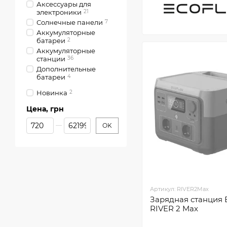
Аксессуары для
электроники
21
Солнечные панели
7
Аккумуляторные
батареи
2
Аккумуляторные
станции
36
Дополнительные
батареи
4
Новинка
2
Цена, грн
От Цена, грн
До Цена, грн
OK
Артикул: RIVER2Max
Зарядная станция 
RIVER 2 Max