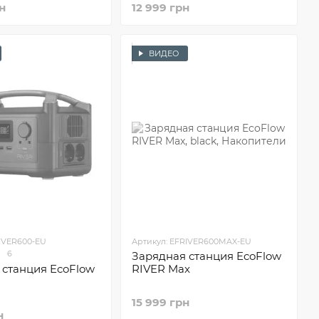
н
12 999 грн
ВИДЕО
RIVER600-EU
Артикул: EFRIVER600MAX-EU
6
Зарядная станция EcoFlow
 станция EcoFlow
RIVER Max
15 999 грн
н