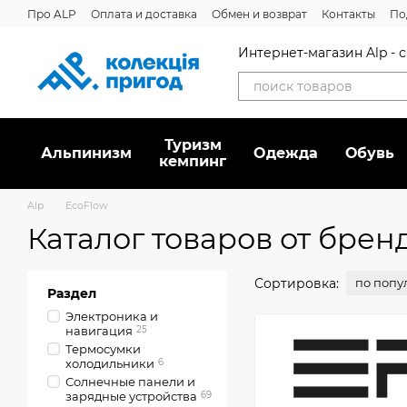
Перейти к основному контенту
Про ALP
Оплата и доставка
Обмен и возврат
Контакты
По
Отзывы о магазине
Дисконтная программа
Новости
Вака
Интернет-магазин Alp -
Туризм
Альпинизм
Oдежда
Обувь
кемпинг
Alp
EcoFlow
Каталог товаров от брен
Сортировка:
по попу
Раздел
Электроника и
навигация
25
Термосумки
холодильники
6
Солнечные панели и
зарядные устройства
69