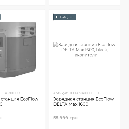
ВИДЕО
ELTA1300-EU
Артикул: DELTAMAX1600-EU
 станция EcoFlow
Зарядная станция EcoFlow
00
DELTA Max 1600
н
55 999 грн