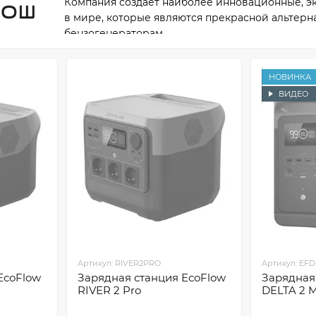
Компания создает наиболее инновационные, э
в мире, которые являются прекрасной альтер
бензогенераторам.
Ассортимент товаров EcoFlow включает в себя 
промышленных масштабов (DELTA), а также ак
НОВИНКА
энергетической экосистемы.
ВИДЕО
Технологии EcoFlow открывают новые возмож
энергонезависимости. Портативные зарядные 
батареи, умный генератор и другие технологи
электроэнергии в любом месте: бесперебойно,
Артикул: RIVER2PRO
Артикул: EF
EcoFlow
Зарядная станция EcoFlow
Зарядная
RIVER 2 Pro
DELTA 2 M