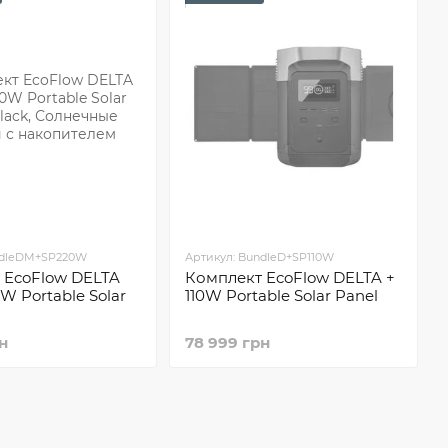
ndleDM+SP220W
Артикул: BundleD+SP110W
 EcoFlow DELTA
Комплект EcoFlow DELTA +
0W Portable Solar
110W Portable Solar Panel
н
78 999 грн