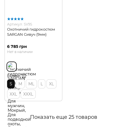
Артикул: SV9S
Охотничий гидрокостюм
SARGAN Сивуч (9мм)
6 785 грн
Нет в наличии
Размер
S
M
ML
L
XL
XXL
XXXL
Показать еще 25 товаров