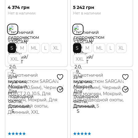
4 374 грн
5 242 грн
Нет в наличии
Нет в наличии
Размер
Размер
S
M
ML
L
XL
S
M
ML
L
XL
XXL
XXL