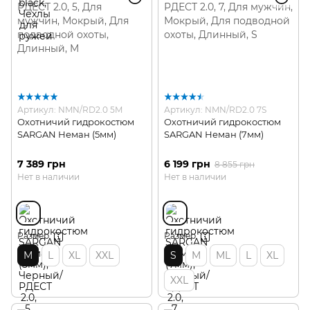
Артикул: NMN/RD2.0 5M
Артикул: NMN/RD2.0 7S
Охотничий гидрокостюм
Охотничий гидрокостюм
SARGAN Неман (5мм)
SARGAN Неман (7мм)
7 389 грн
6 199 грн
8 855 грн
Нет в наличии
Нет в наличии
Размер
Размер
M
L
XL
XXL
S
M
ML
L
XL
XXL