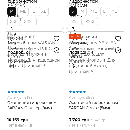
Размер
Размер
M
ML
L
XL
S
M
ML
L
XL
XXL
XXXL
XXL
XXXL
−30%
1
Артикул: ST9S
Артикул: SE5S
Охотничий гидрокостюм
Охотничий гидрокостюм
SARGAN Сталкер (9мм)
SARGAN Сенеж (5мм)
10 169 грн
3 740 грн
5 343 грн
Нет в наличии
Нет в наличии