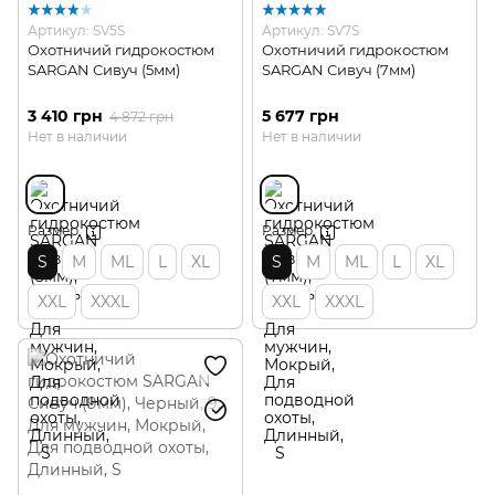
Артикул: SV5S
Артикул: SV7S
Охотничий гидрокостюм
Охотничий гидрокостюм
SARGAN Сивуч (5мм)
SARGAN Сивуч (7мм)
3 410 грн
5 677 грн
4 872 грн
Нет в наличии
Нет в наличии
Размер
Размер
S
M
ML
L
XL
S
M
ML
L
XL
XXL
XXXL
XXL
XXXL