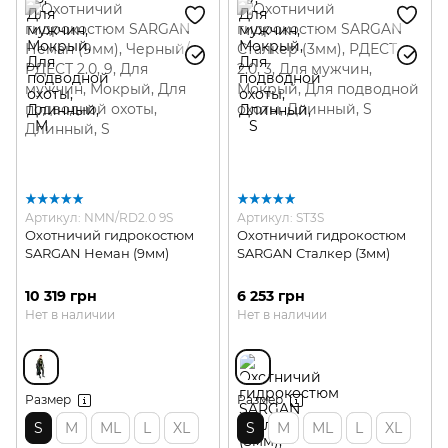
Артикул: NMN/RD2.0 9S
Артикул: ST3S
Охотничий гидрокостюм
Охотничий гидрокостюм
SARGAN Неман (9мм)
SARGAN Сталкер (3мм)
10 319 грн
6 253 грн
Нет в наличии
Нет в наличии
Размер
Размер
S
M
ML
L
XL
S
M
ML
L
XL