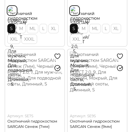
Размер
Размер
S
M
ML
L
XL
S
M
ML
L
XL
XXL
XXXL
XXL
Артикул: SE7S
Артикул: SE9S
Охотничий гидрокостюм
Охотничий гидрокостюм
SARGAN Сенеж (7мм)
SARGAN Сенеж (9мм)