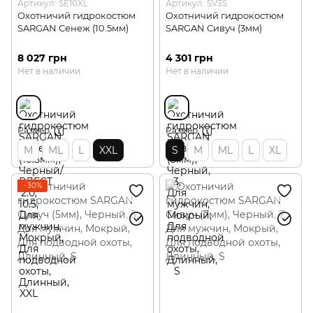
Артикул: SE10XL
Артикул: SV3S
Охотничий гидрокостюм
Охотничий гидрокостюм
SARGAN Сенеж (10.5мм)
SARGAN Сивуч (3мм)
8 027 грн
4 301 грн
Нет в наличии
Нет в наличии
Размер
Размер
M
ML
L
XXL
S
M
ML
L
XL
−30%