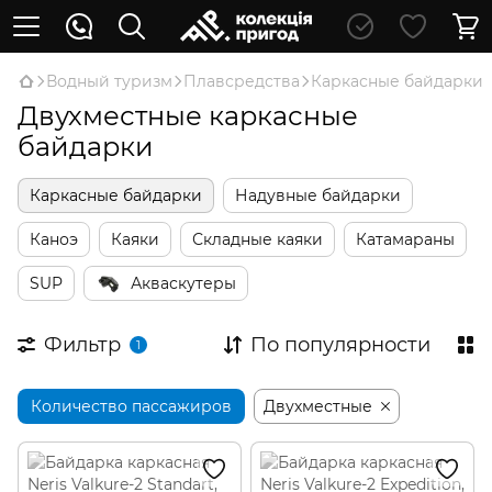
Водный туризм
Плавсредства
Каркасные байдарки
Двухместные каркасные
байдарки
Каркасные байдарки
Надувные байдарки
Каноэ
Каяки
Складные каяки
Катамараны
SUP
Акваскутеры
Фильтр
По популярности
1
Количество пассажиров
Двухместные