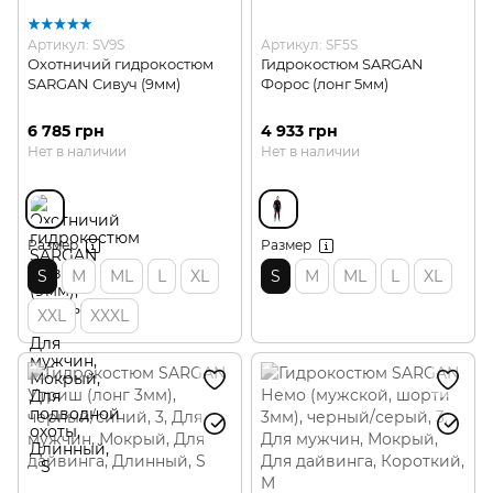
Артикул: SV9S
Артикул: SF5S
Охотничий гидрокостюм
Гидрокостюм SARGAN
SARGAN Сивуч (9мм)
Форос (лонг 5мм)
6 785 грн
4 933 грн
Нет в наличии
Нет в наличии
Размер
Размер
S
M
ML
L
XL
S
M
ML
L
XL
XXL
XXXL