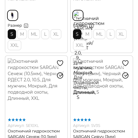
Размер
Размер
S
M
ML
L
XL
S
M
ML
L
XL
XXL
XXL
Артикул: SE10XL
Артикул: SV3S
Охотничий гидрокостюм
Охотничий гидрокостюм
SARGAN Сенеж (10.5мм)
SARGAN Сивуч (3мм)