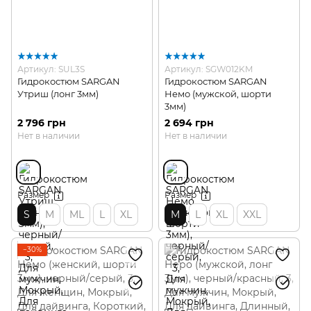
Артикул: SUL3S
Артикул: SGW012KM
Гидрокостюм SARGAN
Гидрокостюм SARGAN
Утриш (лонг 3мм)
Немо (мужской, шорти
3мм)
2 796 грн
2 694 грн
Нет в наличии
Нет в наличии
Размер
Размер
S
M
ML
L
XL
M
L
XL
XXL
−30%