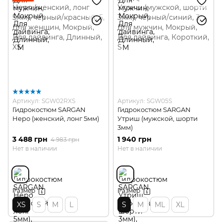
Артикул: SGW02RXS
Артикул: SGW05S
Гидрокостюм SARGAN
Гидрокостюм SARGAN
Неро (женский, лонг 5мм)
Утриш (мужской, шорти
3мм)
3 488 грн
1 940 грн
4 983 грн
Нет в наличии
Нет в наличии
Размер
Размер
XS
S
M
L
S
M
ML
XL