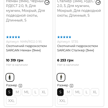
Артикул: NMN/RD2.0 9S
Артикул: ST3S
Охотничий гидрокостюм
Охотничий гидрокостюм
SARGAN Неман (9мм)
SARGAN Сталкер (3мм)
10 319 грн
6 253 грн
Нет в наличии
Нет в наличии
Размер
Размер
S
M
ML
L
XL
S
M
ML
L
XL
XXL
XXL