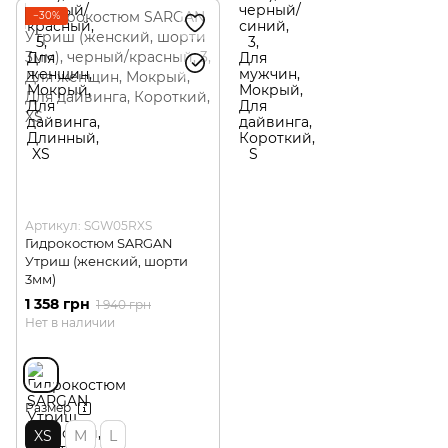
−30%
Артикул: SGW05RXS
Гидрокостюм SARGAN
Утриш (женский, шорти
3мм)
1 358 грн
1 940 грн
Нет в наличии
Размер
XS
M
L