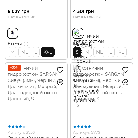
8 027 грн
4 301 грн
Нет в наличии
Нет в наличии
Размер
Размер
M
ML
L
XXL
S
M
ML
L
XL
−30%
Артикул: SV5S
Артикул: SV7S
Охотничий гидрокостюм
Охотничий гидрокостюм