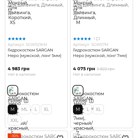
1
Артикул: SGW021KM
Артикул: SGW07M
Гидрокостюм SARGAN
Гидрокостюм SARGAN
Неро (мужской, лонг 5мм)
Неро (мужской, лонг 7мм)
4 983 грн
4 075 грн
5 822 грн
Нет в наличии
Нет в наличии
Размер
Размер
M
ML
L
XL
M
L
XL
XXL
−30%