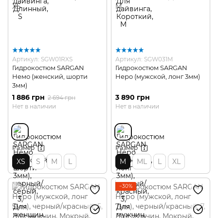
Артикул: SGW01RXS
Артикул: SGW031M
Гидрокостюм SARGAN
Гидрокостюм SARGAN
Немо (женский, шорти
Неро (мужской, лонг 3мм)
3мм)
1 886 грн
3 890 грн
2 694 грн
Нет в наличии
Нет в наличии
Размер
Размер
XS
S
M
L
M
ML
L
XL
−30%