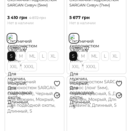
SARGAN Сивуч (5мм)
SARGAN Сивуч (7мм)
3 410 грн
5 677 грн
4 872 грн
Нет в наличии
Нет в наличии
Размер
Размер
S
M
ML
L
XL
S
M
ML
L
XL
XXL
XXXL
XXL
XXXL