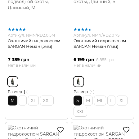
Артикул: NMN/RD2.0 5M
Артикул: NMN/RD2.0 7S
Охотничий гидрокостюм
Охотничий гидрокостюм
SARGAN Неман (5мм)
SARGAN Неман (7мм)
7 389 грн
6 199 грн
8 855 грн
Нет в наличии
Нет в наличии
Размер
Размер
M
L
XL
XXL
S
M
ML
L
XL
XXL