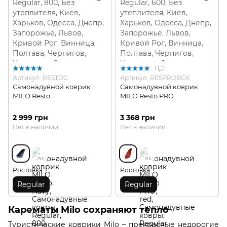
1
Артикул: RESTOG
Артикул: RESPROBCK
Самонадувной коврик
Самонадувной коврик
MILO Resto
MILO Resto PRO
2 999 грн
3 368 грн
Нет в наличии
Нет в наличии
Ростовка
Ростовка
Regular
Regular
Карематы Milo сохраняют тепло
Туристические коврики Milo – прекрасные недорогие