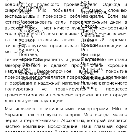
коврики от польского производителя. Одежда и
снаряжение Milo побывали в самых сложных
экспедициях и прекрасно себя показали. Если вы
хотите восстановить силы перед сложным днем в
высоких горах – нет ничего лучше, чем комфортный
сон в хорошем теплом спальнике. Однако очень важно,
на чем этот спальник лежит - обычный каремат,
зачастую, ощутимо проигрывает в теплоизоляции и
мягкости.
Технические специалисты и дизайнеры Milo не стали
заморачиваться и делают просто очень хорошие
надувашки. Высокопрочное внешнее покрытие
прекрасно сопротивляется повреждениям, царапинам
и разрывам, а надежный наполнитель из вспененного
полиуретана не травмируется в процессе
транспортировки и прекрасно переживает повторную
длительную эксплуатацию.
Мы являемся официальными импортерами Milo в
Украине, так что купить коврик Milo всегда можно
через интернет-магазин Alp.com.ua, который является
частью компании Восхождение. Наш главный офис