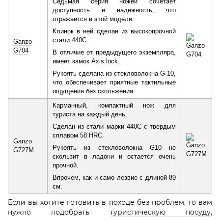
Седьмая серия ножей сочетает
доступность и надежность, что
отражается в этой модели.
Клинок в ней сделан из высокопрочной
стали 440C.
Ganzo
G704
В отличие от предыдущего экземпляра,
имеет замок Axis lock.
Рукоять сделана из стекловолокна G-10,
что обеспечивает приятные тактильные
ощущения без скольжения.
Карманный, компактный нож для
туриста на каждый день.
Сделан из стали марки 440С с твердым
сплавом 58 HRC.
Ganzo
Рукоять из стекловолокна G10 не
G727M
скользит в ладони и остается очень
прочной.
Впрочем, как и само лезвие с длиной 89
см.
Если вы хотите готовить в походе без проблем, то вам
нужно подобрать
туристическую посуду
,