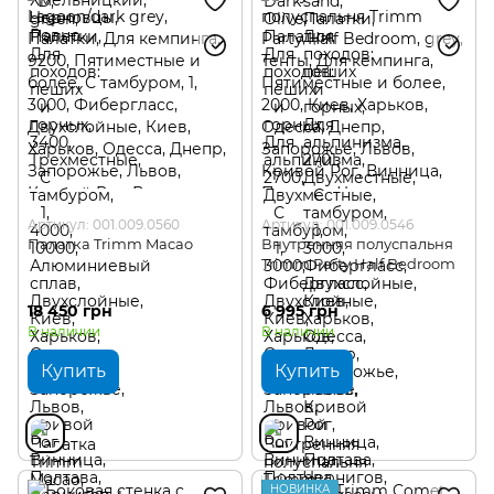
Артикул: 001.009.0560
Артикул: 001.009.0546
Палатка Trimm Macao
Внутренняя полуспальня
Trimm Party Half Bedroom
18 450 грн
6 995 грн
В наличии
В наличии
Купить
Купить
НОВИНКА